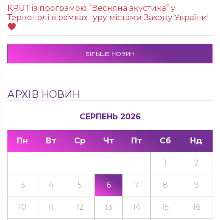
KRUТ із програмою “Весняна акустика” у
Тернополі в рамках туру містами Заходу України!
БІЛЬШЕ НОВИН
АРХІВ НОВИН
СЕРПЕНЬ 2026
Пн
Вт
Ср
Чт
Пт
Сб
Нд
1
2
3
4
5
6
7
8
9
10
11
12
13
14
15
16