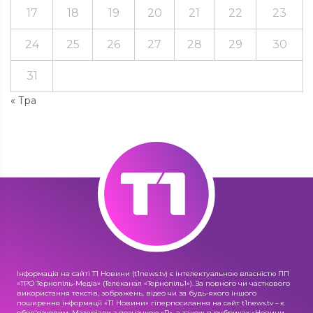
17
18
19
20
21
22
23
24
25
26
27
28
29
30
31
« Тра
Інформація на сайті Т1 Новини (t1news.tv) є інтелектуальною власністю ПП
«ТРО Тернопіль-Медіа» (Телеканал «Тернопіль1»). За повного чи часткового
використання текстів, зображень, відео чи за будь-якого іншого
поширення інформації «Т1 Новини» гіперпосилання на сайт t1news.tv – є
обов'язковим. Матеріали з позначкою «R», а також в рубриках «Новини