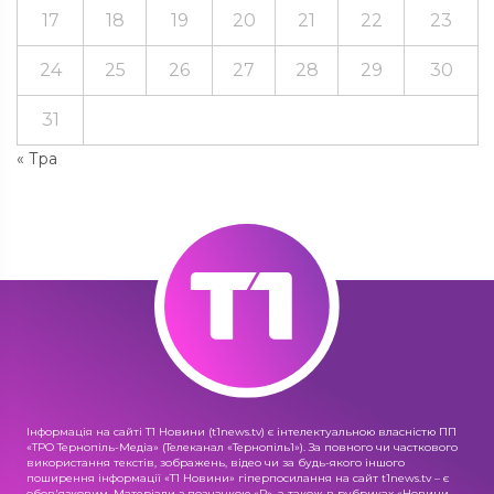
17
18
19
20
21
22
23
24
25
26
27
28
29
30
31
« Тра
Інформація на сайті Т1 Новини (t1news.tv) є інтелектуальною власністю ПП
«ТРО Тернопіль-Медіа» (Телеканал «Тернопіль1»). За повного чи часткового
використання текстів, зображень, відео чи за будь-якого іншого
поширення інформації «Т1 Новини» гіперпосилання на сайт t1news.tv – є
обов'язковим. Матеріали з позначкою «R», а також в рубриках «Новини