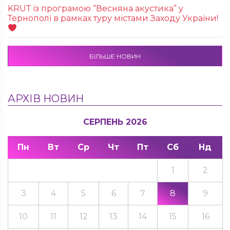
KRUТ із програмою “Весняна акустика” у
Тернополі в рамках туру містами Заходу України!
БІЛЬШЕ НОВИН
АРХІВ НОВИН
СЕРПЕНЬ 2026
Пн
Вт
Ср
Чт
Пт
Сб
Нд
1
2
3
4
5
6
7
8
9
10
11
12
13
14
15
16