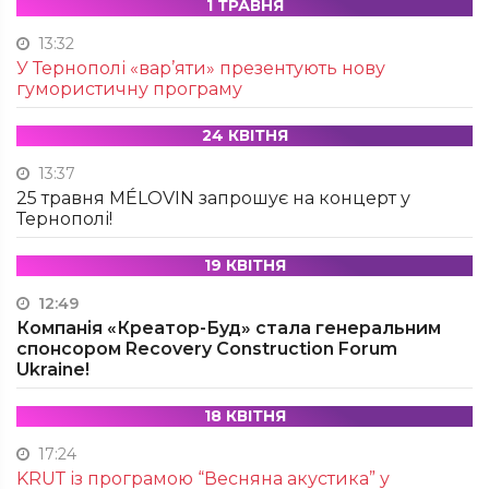
1 ТРАВНЯ
13:32
У Тернополі «вар’яти» презентують нову
гумористичну програму
24 КВІТНЯ
13:37
25 травня MÉLOVIN запрошує на концерт у
Тернополі!
19 КВІТНЯ
12:49
Компанія «Креатор-Буд» стала генеральним
спонсором Recovery Construction Forum
Ukraine!
18 КВІТНЯ
17:24
KRUТ із програмою “Весняна акустика” у