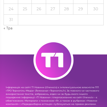
24
25
26
27
28
29
30
31
« Тра
Інформація на сайті Т1 Новини (t1news.tv) є інтелектуальною власністю ПП
«ТРО Тернопіль-Медіа» (Телеканал «Тернопіль1»). За повного чи часткового
використання текстів, зображень, відео чи за будь-якого іншого
поширення інформації «Т1 Новини» гіперпосилання на сайт t1news.tv – є
обов'язковим. Матеріали з позначкою «R», а також в рубриках «Новини
компаній» і «Передвиборча агітація» публікуються на правах реклами.