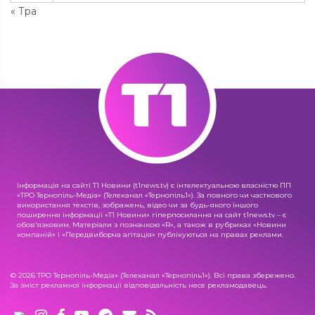
« Тра
Інформація на сайті Т1 Новини (t1news.tv) є інтелектуальною власністю ПП
«ТРО Тернопіль-Медіа» (Телеканал «Тернопіль1»). За повного чи часткового
використання текстів, зображень, відео чи за будь-якого іншого
поширення інформації «Т1 Новини» гіперпосилання на сайт t1news.tv – є
обов'язковим. Матеріали з позначкою «R», а також в рубриках «Новини
компаній» і «Передвиборча агітація» публікуються на правах реклами.
© 2026 ТРО Тернопіль-Медіа» (Телеканал «Тернопіль1»). Всі права збережено.
За зміст рекламної інформації відповідальність несе рекламодавець.