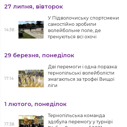
27 липня, вівторок
У Підволочиську спортсмени
самостійно зробили
14:38
волейбольне поле, де
тренуються всі охочі
29 березня, понеділок
Дві перемоги і одна поразка:
тернопільські волейболісти
17:14
змагаються за трофеї Вищої
ліги
1 лютого, понеділок
Тернопільська команда
здобула перемогу у турнірі
17:38