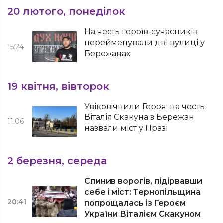
20 лютого, понеділок
На честь героїв-сучасників
перейменували дві вулиці у
15:24
Бережанах
19 квітня, вівторок
Увіковічнили Героя: на честь
Віталія Скакуна з Бережан
11:06
назвали міст у Празі
2 березня, середа
Спинив ворогів, підірвавши
себе і міст: Тернопільщина
20:41
попрощалась із Героєм
України Віталієм Скакуном