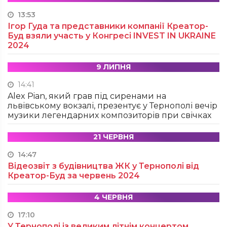
13:53
Ігор Гуда та представники компанії Креатор-
Буд взяли участь у Конгресі INVEST IN UKRAINE
2024
9 ЛИПНЯ
14:41
Alex Pian, який грав під сиренами на
львівському вокзалі, презентує у Тернополі вечір
музики легендарних композиторів при свічках
21 ЧЕРВНЯ
14:47
Відеозвіт з будівництва ЖК у Тернополі від
Креатор-Буд за червень 2024
4 ЧЕРВНЯ
17:10
У Тернополі із великим літнім концертом