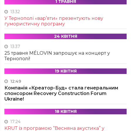
1 ТРАВНЯ
13:32
У Тернополі «вар’яти» презентують нову
гумористичну програму
24 КВІТНЯ
13:37
25 травня MÉLOVIN запрошує на концерт у
Тернополі!
19 КВІТНЯ
12:49
Компанія «Креатор-Буд» стала генеральним
спонсором Recovery Construction Forum
Ukraine!
18 КВІТНЯ
17:24
KRUТ із програмою “Весняна акустика” у