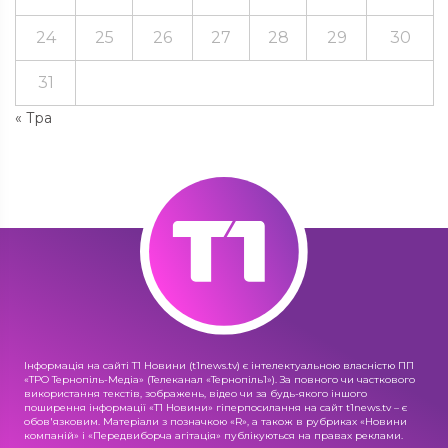
24
25
26
27
28
29
30
31
« Тра
Інформація на сайті Т1 Новини (t1news.tv) є інтелектуальною власністю ПП
«ТРО Тернопіль-Медіа» (Телеканал «Тернопіль1»). За повного чи часткового
використання текстів, зображень, відео чи за будь-якого іншого
поширення інформації «Т1 Новини» гіперпосилання на сайт t1news.tv – є
обов'язковим. Матеріали з позначкою «R», а також в рубриках «Новини
компаній» і «Передвиборча агітація» публікуються на правах реклами.