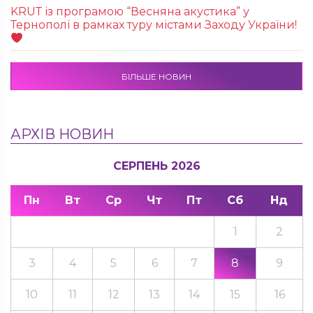
KRUТ із програмою “Весняна акустика” у
Тернополі в рамках туру містами Заходу України!
БІЛЬШЕ НОВИН
АРХІВ НОВИН
СЕРПЕНЬ 2026
Пн
Вт
Ср
Чт
Пт
Сб
Нд
1
2
3
4
5
6
7
8
9
10
11
12
13
14
15
16