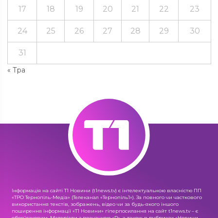
17
18
19
20
21
22
23
24
25
26
27
28
29
30
31
« Тра
Інформація на сайті Т1 Новини (t1news.tv) є інтелектуальною власністю ПП
«ТРО Тернопіль-Медіа» (Телеканал «Тернопіль1»). За повного чи часткового
використання текстів, зображень, відео чи за будь-якого іншого
поширення інформації «Т1 Новини» гіперпосилання на сайт t1news.tv – є
обов'язковим. Матеріали з позначкою «R», а також в рубриках «Новини