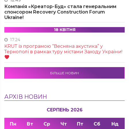
12:49
Компанія «Креатор-Буд» стала генеральним
спонсором Recovery Construction Forum
Ukraine!
18 КВІТНЯ
17:24
KRUТ із програмою “Весняна акустика” у
Тернополі в рамках туру містами Заходу України!
БІЛЬШЕ НОВИН
АРХІВ НОВИН
СЕРПЕНЬ 2026
Пн
Вт
Ср
Чт
Пт
Сб
Нд