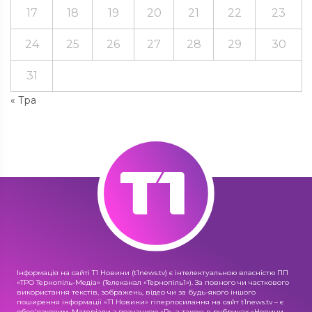
17
18
19
20
21
22
23
24
25
26
27
28
29
30
31
« Тра
Інформація на сайті Т1 Новини (t1news.tv) є інтелектуальною власністю ПП
«ТРО Тернопіль-Медіа» (Телеканал «Тернопіль1»). За повного чи часткового
використання текстів, зображень, відео чи за будь-якого іншого
поширення інформації «Т1 Новини» гіперпосилання на сайт t1news.tv – є
обов'язковим. Матеріали з позначкою «R», а також в рубриках «Новини