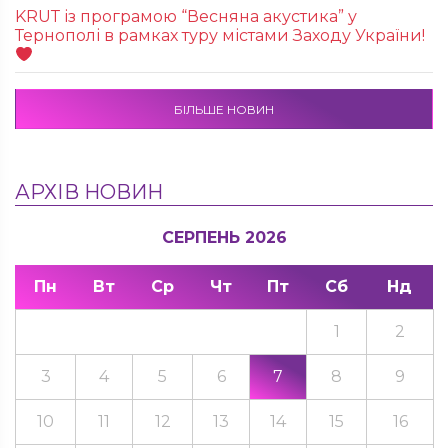
KRUТ із програмою “Весняна акустика” у
Тернополі в рамках туру містами Заходу України!
БІЛЬШЕ НОВИН
АРХІВ НОВИН
СЕРПЕНЬ 2026
Пн
Вт
Ср
Чт
Пт
Сб
Нд
1
2
3
4
5
6
7
8
9
10
11
12
13
14
15
16