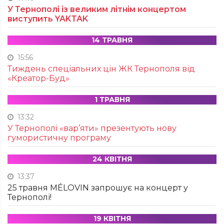
У Тернополі із великим літнім концертом
виступить YAKTAK
14 ТРАВНЯ
15:56
Тиждень спеціальних цін ЖК Тернополя від
«Креатор-Буд»
1 ТРАВНЯ
13:32
У Тернополі «вар’яти» презентують нову
гумористичну програму
24 КВІТНЯ
13:37
25 травня MÉLOVIN запрошує на концерт у
Тернополі!
19 КВІТНЯ