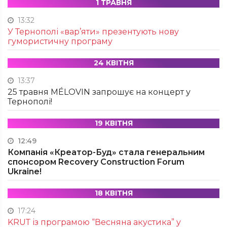
1 ТРАВНЯ
13:32
У Тернополі «вар’яти» презентують нову
гумористичну програму
24 КВІТНЯ
13:37
25 травня MÉLOVIN запрошує на концерт у
Тернополі!
19 КВІТНЯ
12:49
Компанія «Креатор-Буд» стала генеральним
спонсором Recovery Construction Forum
Ukraine!
18 КВІТНЯ
17:24
KRUТ із програмою “Весняна акустика” у