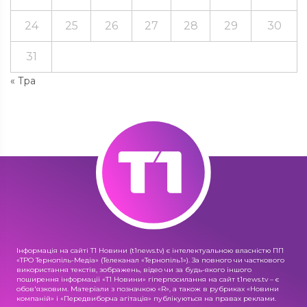
24
25
26
27
28
29
30
31
« Тра
Інформація на сайті Т1 Новини (t1news.tv) є інтелектуальною власністю ПП
«ТРО Тернопіль-Медіа» (Телеканал «Тернопіль1»). За повного чи часткового
використання текстів, зображень, відео чи за будь-якого іншого
поширення інформації «Т1 Новини» гіперпосилання на сайт t1news.tv – є
обов'язковим. Матеріали з позначкою «R», а також в рубриках «Новини
компаній» і «Передвиборча агітація» публікуються на правах реклами.