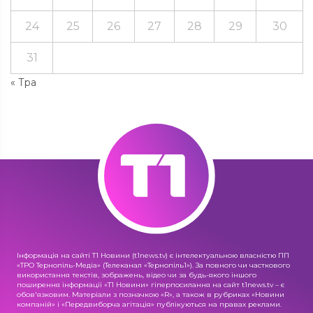
24
25
26
27
28
29
30
31
« Тра
Інформація на сайті Т1 Новини (t1news.tv) є інтелектуальною власністю ПП
«ТРО Тернопіль-Медіа» (Телеканал «Тернопіль1»). За повного чи часткового
використання текстів, зображень, відео чи за будь-якого іншого
поширення інформації «Т1 Новини» гіперпосилання на сайт t1news.tv – є
обов'язковим. Матеріали з позначкою «R», а також в рубриках «Новини
компаній» і «Передвиборча агітація» публікуються на правах реклами.