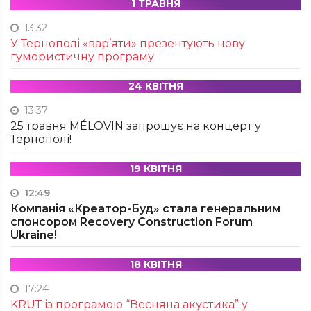
1 ТРАВНЯ
13:32
У Тернополі «вар’яти» презентують нову
гумористичну програму
24 КВІТНЯ
13:37
25 травня MÉLOVIN запрошує на концерт у
Тернополі!
19 КВІТНЯ
12:49
Компанія «Креатор-Буд» стала генеральним
спонсором Recovery Construction Forum
Ukraine!
18 КВІТНЯ
17:24
KRUТ із програмою “Весняна акустика” у