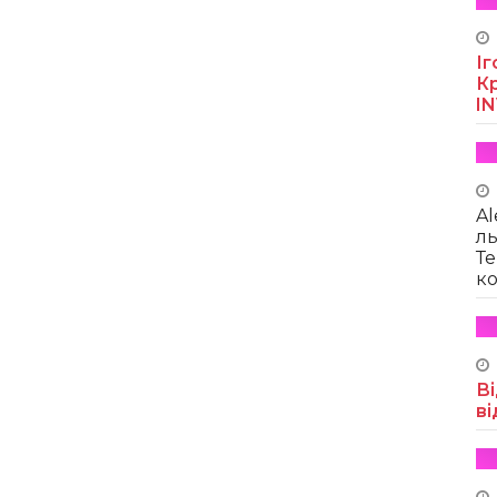
Іг
Кр
I
Al
ль
Те
ко
Ві
ві