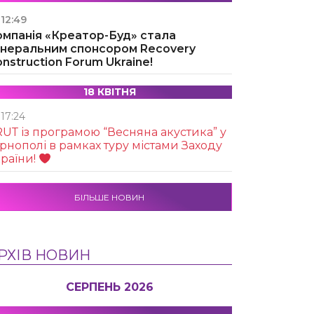
12:49
омпанія «Креатор-Буд» стала
енеральним спонсором Recovery
nstruction Forum Ukraine!
18 КВІТНЯ
17:24
UТ із програмою “Весняна акустика” у
рнополі в рамках туру містами Заходу
раїни!
БІЛЬШЕ НОВИН
РХІВ НОВИН
СЕРПЕНЬ 2026