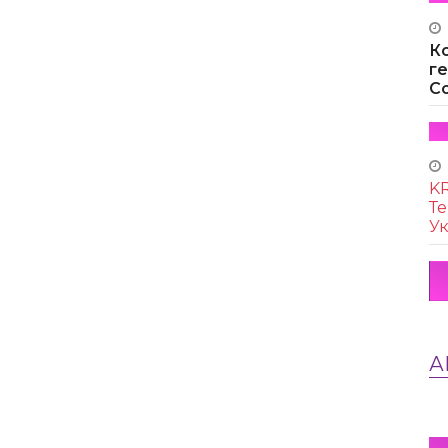
К
г
Co
KR
Те
Ук
А