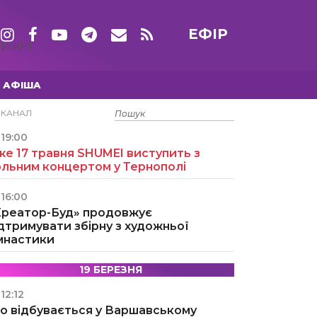
ЕФІР
ТИЖНІ
АФІША
15 ТРАВНЯ
ЕКАНАЛ
19:00
е 17 травня SHUMEI виступить з
ольним концертом у Тернополі
16:00
Креатор-Буд» продовжує
дтримувати збірну з художньої
імнастики
19 БЕРЕЗНЯ
12:12
о відбувається у Варшавському