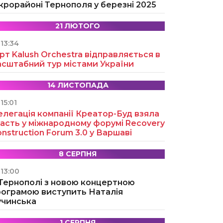
крорайоні Тернополя у березні 2025
21 ЛЮТОГО
13:34
рт Kalush Orchestra відправляється в
асштабний тур містами України
14 ЛИСТОПАДА
15:01
легація компанії Креатор-Буд взяла
асть у міжнародному форумі Recovery
nstruction Forum 3.0 у Варшаві
8 СЕРПНЯ
13:00
 Тернополі з новою концертною
рограмою виступить Наталія
учинська
1 СЕРПНЯ