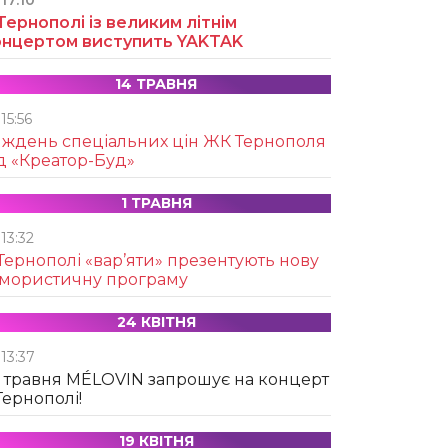
17:10
Тернополі із великим літнім
онцертом виступить YAKTAK
14 ТРАВНЯ
15:56
иждень спеціальних цін ЖК Тернополя
д «Креатор-Буд»
1 ТРАВНЯ
13:32
Тернополі «вар’яти» презентують нову
умористичну програму
24 КВІТНЯ
13:37
 травня MÉLOVIN запрошує на концерт
Тернополі!
19 КВІТНЯ