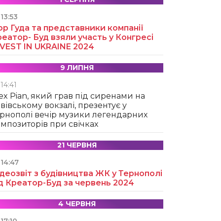
13:53
ор Гуда та представники компанії
еатор- Буд взяли участь у Конгресі
NVEST IN UKRAINE 2024
9 ЛИПНЯ
14:41
ex Pian, який грав під сиренами на
вівському вокзалі, презентує у
рнополі вечір музики легендарних
мпозиторів при свічках
21 ЧЕРВНЯ
14:47
деозвіт з будівництва ЖК у Тернополі
д Креатор-Буд за червень 2024
4 ЧЕРВНЯ