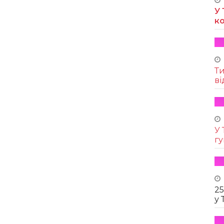
У 
к
Т
ві
У 
г
25
у 