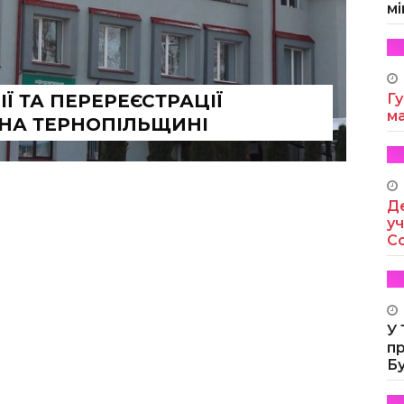
мі
Ї ТА ПЕРЕРЕЄСТРАЦІЇ
Гу
м
 НА ТЕРНОПІЛЬЩИНІ
Де
уч
Co
У
п
Б