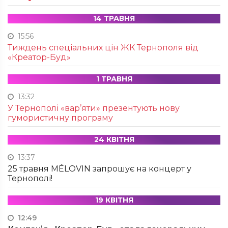
14 ТРАВНЯ
15:56
Тиждень спеціальних цін ЖК Тернополя від
«Креатор-Буд»
1 ТРАВНЯ
13:32
У Тернополі «вар’яти» презентують нову
гумористичну програму
24 КВІТНЯ
13:37
25 травня MÉLOVIN запрошує на концерт у
Тернополі!
19 КВІТНЯ
12:49