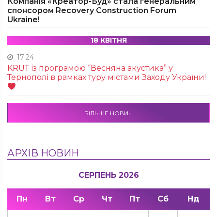
Компанія «Креатор-Буд» стала генеральним
спонсором Recovery Construction Forum
Ukraine!
18 КВІТНЯ
17:24
KRUТ із програмою “Весняна акустика” у
Тернополі в рамках туру містами Заходу України!
БІЛЬШЕ НОВИН
АРХІВ НОВИН
СЕРПЕНЬ 2026
Пн
Вт
Ср
Чт
Пт
Сб
Нд