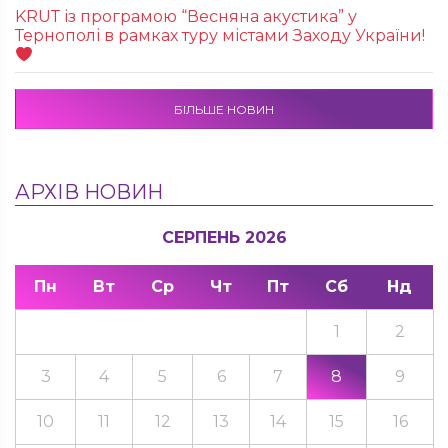
KRUТ із програмою “Весняна акустика” у
Тернополі в рамках туру містами Заходу України!
БІЛЬШЕ НОВИН
АРХІВ НОВИН
СЕРПЕНЬ 2026
Пн
Вт
Ср
Чт
Пт
Сб
Нд
1
2
3
4
5
6
7
8
9
10
11
12
13
14
15
16