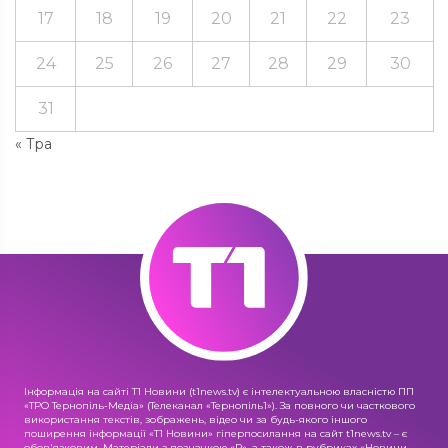
17
18
19
20
21
22
23
24
25
26
27
28
29
30
31
« Тра
Інформація на сайті Т1 Новини (t1news.tv) є інтелектуальною власністю ПП
«ТРО Тернопіль-Медіа» (Телеканал «Тернопіль1»). За повного чи часткового
використання текстів, зображень, відео чи за будь-якого іншого
поширення інформації «Т1 Новини» гіперпосилання на сайт t1news.tv – є
обов'язковим. Матеріали з позначкою «R», а також в рубриках «Новини