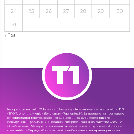
24
25
26
27
28
29
30
31
« Тра
Інформація на сайті Т1 Новини (t1news.tv) є інтелектуальною власністю ПП
«ТРО Тернопіль-Медіа» (Телеканал «Тернопіль1»). За повного чи часткового
використання текстів, зображень, відео чи за будь-якого іншого
поширення інформації «Т1 Новини» гіперпосилання на сайт t1news.tv – є
обов'язковим. Матеріали з позначкою «R», а також в рубриках «Новини
компаній» і «Передвиборча агітація» публікуються на правах реклами.