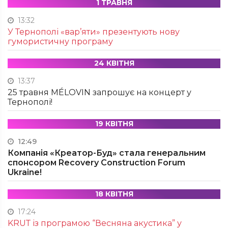
1 ТРАВНЯ
13:32
У Тернополі «вар’яти» презентують нову
гумористичну програму
24 КВІТНЯ
13:37
25 травня MÉLOVIN запрошує на концерт у
Тернополі!
19 КВІТНЯ
12:49
Компанія «Креатор-Буд» стала генеральним
спонсором Recovery Construction Forum
Ukraine!
18 КВІТНЯ
17:24
KRUТ із програмою “Весняна акустика” у