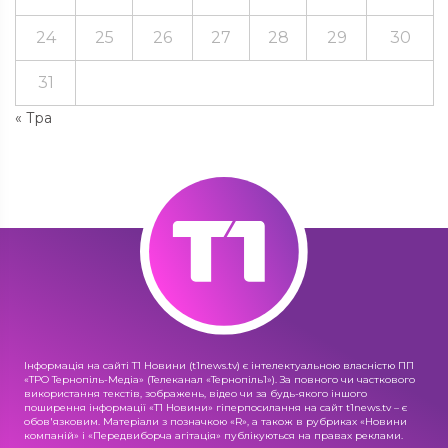
24
25
26
27
28
29
30
31
« Тра
Інформація на сайті Т1 Новини (t1news.tv) є інтелектуальною власністю ПП
«ТРО Тернопіль-Медіа» (Телеканал «Тернопіль1»). За повного чи часткового
використання текстів, зображень, відео чи за будь-якого іншого
поширення інформації «Т1 Новини» гіперпосилання на сайт t1news.tv – є
обов'язковим. Матеріали з позначкою «R», а також в рубриках «Новини
компаній» і «Передвиборча агітація» публікуються на правах реклами.