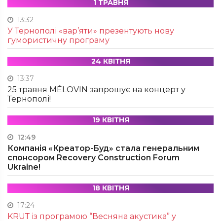
1 ТРАВНЯ
13:32
У Тернополі «вар’яти» презентують нову
гумористичну програму
24 КВІТНЯ
13:37
25 травня MÉLOVIN запрошує на концерт у
Тернополі!
19 КВІТНЯ
12:49
Компанія «Креатор-Буд» стала генеральним
спонсором Recovery Construction Forum
Ukraine!
18 КВІТНЯ
17:24
KRUТ із програмою “Весняна акустика” у