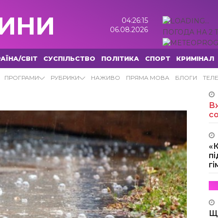
ИНИ
04:26:16
06.08.2026
ПОГОДА НА 2 
АЇНА/СВІТ
СУСПІЛЬСТВО
ПОЛІТИКА
СПОРТ
КРИМІНАЛ
ПРОГРАМИ
РУБРИКИ
НАЖИВО
ПРЯМА МОВА
БЛОГИ
ТЕЛ
Вж
с
«
пі
г
Щ