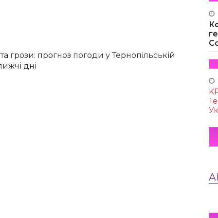
К
г
Co
та грози: прогноз погоди у Тернопільській
лижчі дні
KR
Те
Ук
А