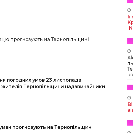
Іг
Кр
I
ицю прогнозують на Тернопільщині
Al
ль
Те
ко
ня погодних умов 23 листопада
жителів Тернопільщини надзвичайники
Ві
ві
уман прогнозують на Тернопільщині