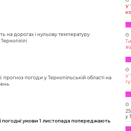
У 
к
ть на дорогах і нульову температуру
 Тернопіллі
Т
ві
У 
 прогноз погоди у Тернопільській області на
г
день
25
у 
і погодні умови 1 листопада попереджають