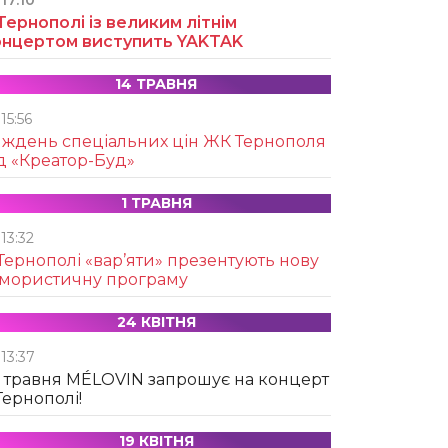
17:10
Тернополі із великим літнім
онцертом виступить YAKTAK
14 ТРАВНЯ
15:56
иждень спеціальних цін ЖК Тернополя
д «Креатор-Буд»
1 ТРАВНЯ
13:32
Тернополі «вар’яти» презентують нову
умористичну програму
24 КВІТНЯ
13:37
 травня MÉLOVIN запрошує на концерт
Тернополі!
19 КВІТНЯ