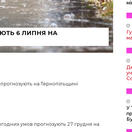
мі
ЮТЬ 6 ЛИПНЯ НА
Гу
м
Де
уч
Co
прогнозують на Тернопільщині
У
п
Б
годних умов прогнозують 27 грудня на