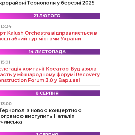
крорайоні Тернополя у березні 2025
21 ЛЮТОГО
13:34
рт Kalush Orchestra відправляється в
асштабний тур містами України
14 ЛИСТОПАДА
15:01
легація компанії Креатор-Буд взяла
асть у міжнародному форумі Recovery
nstruction Forum 3.0 у Варшаві
8 СЕРПНЯ
13:00
 Тернополі з новою концертною
рограмою виступить Наталія
учинська
1 СЕРПНЯ