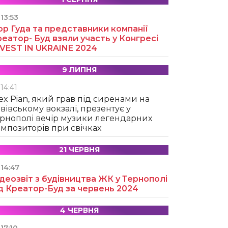
13:53
ор Гуда та представники компанії
еатор- Буд взяли участь у Конгресі
NVEST IN UKRAINE 2024
9 ЛИПНЯ
14:41
ex Pian, який грав під сиренами на
вівському вокзалі, презентує у
рнополі вечір музики легендарних
мпозиторів при свічках
21 ЧЕРВНЯ
14:47
деозвіт з будівництва ЖК у Тернополі
д Креатор-Буд за червень 2024
4 ЧЕРВНЯ