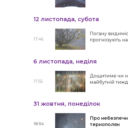
12 листопада, субота
Погану видиміс
17:46
прогнозують на
6 листопада, неділя
Дощитиме чи ні:
17:55
майбутній тиж
31 жовтня, понеділок
Про небезпечн
18:54
тернополян