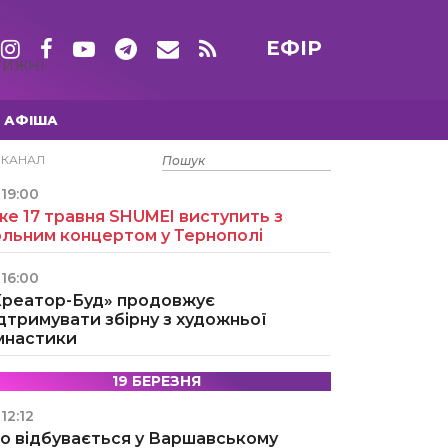
ЕФІР
ТИЖНІ
АФІША
15 ТРАВНЯ
ЕКАНАЛ
19:00
е 17 травня SHUMEI виступить з
ольним концертом у Тернополі
16:00
Креатор-Буд» продовжує
дтримувати збірну з художньої
імнастики
19 БЕРЕЗНЯ
12:12
о відбувається у Варшавському