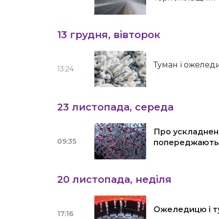
13 грудня, вівторок
Туман і ожелед
13:24
23 листопада, середа
Про ускладнен
09:35
попереджають 
20 листопада, неділя
Ожеледицю і т
17:16