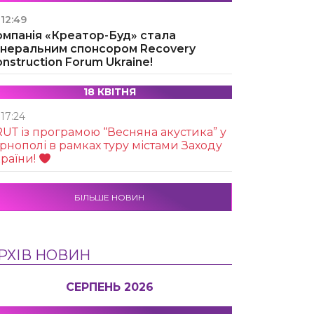
12:49
омпанія «Креатор-Буд» стала
енеральним спонсором Recovery
nstruction Forum Ukraine!
18 КВІТНЯ
17:24
UТ із програмою “Весняна акустика” у
рнополі в рамках туру містами Заходу
раїни!
БІЛЬШЕ НОВИН
РХІВ НОВИН
СЕРПЕНЬ 2026