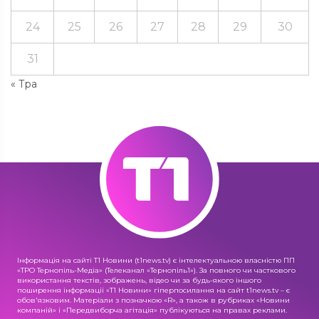
24
25
26
27
28
29
30
31
« Тра
Інформація на сайті Т1 Новини (t1news.tv) є інтелектуальною власністю ПП
«ТРО Тернопіль-Медіа» (Телеканал «Тернопіль1»). За повного чи часткового
використання текстів, зображень, відео чи за будь-якого іншого
поширення інформації «Т1 Новини» гіперпосилання на сайт t1news.tv – є
обов'язковим. Матеріали з позначкою «R», а також в рубриках «Новини
компаній» і «Передвиборча агітація» публікуються на правах реклами.