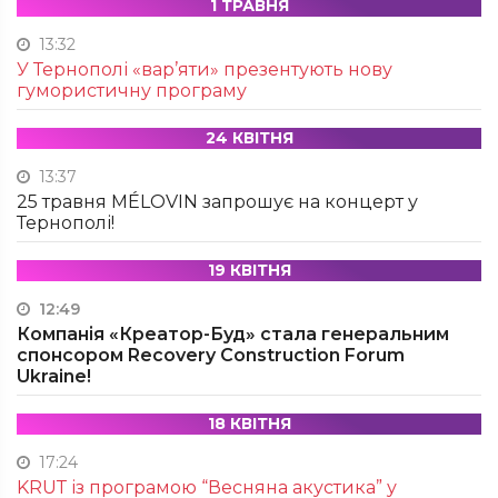
1 ТРАВНЯ
13:32
У Тернополі «вар’яти» презентують нову
гумористичну програму
24 КВІТНЯ
13:37
25 травня MÉLOVIN запрошує на концерт у
Тернополі!
19 КВІТНЯ
12:49
Компанія «Креатор-Буд» стала генеральним
спонсором Recovery Construction Forum
Ukraine!
18 КВІТНЯ
17:24
KRUТ із програмою “Весняна акустика” у