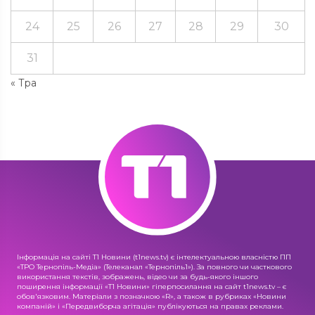
24
25
26
27
28
29
30
31
« Тра
Інформація на сайті Т1 Новини (t1news.tv) є інтелектуальною власністю ПП
«ТРО Тернопіль-Медіа» (Телеканал «Тернопіль1»). За повного чи часткового
використання текстів, зображень, відео чи за будь-якого іншого
поширення інформації «Т1 Новини» гіперпосилання на сайт t1news.tv – є
обов'язковим. Матеріали з позначкою «R», а також в рубриках «Новини
компаній» і «Передвиборча агітація» публікуються на правах реклами.