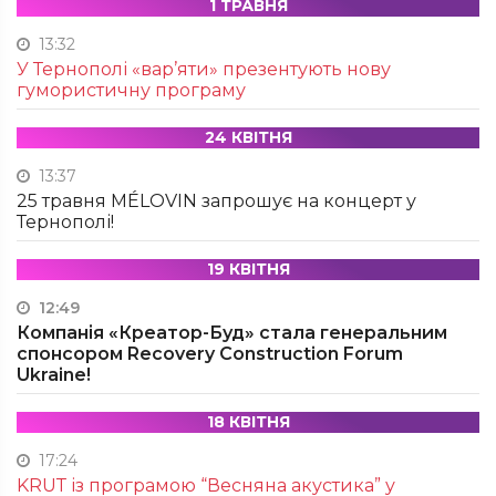
1 ТРАВНЯ
13:32
У Тернополі «вар’яти» презентують нову
гумористичну програму
24 КВІТНЯ
13:37
25 травня MÉLOVIN запрошує на концерт у
Тернополі!
19 КВІТНЯ
12:49
Компанія «Креатор-Буд» стала генеральним
спонсором Recovery Construction Forum
Ukraine!
18 КВІТНЯ
17:24
KRUТ із програмою “Весняна акустика” у