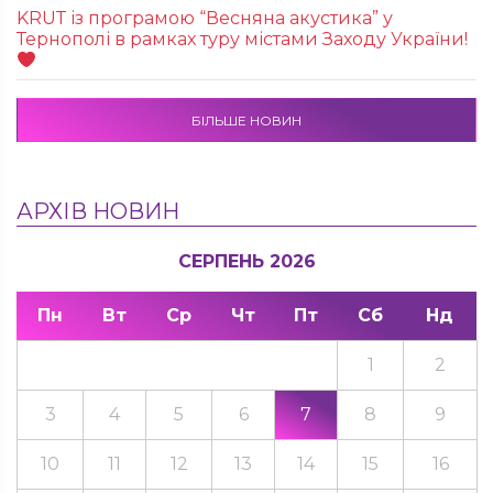
KRUТ із програмою “Весняна акустика” у
Тернополі в рамках туру містами Заходу України!
БІЛЬШЕ НОВИН
АРХІВ НОВИН
СЕРПЕНЬ 2026
Пн
Вт
Ср
Чт
Пт
Сб
Нд
1
2
3
4
5
6
7
8
9
10
11
12
13
14
15
16