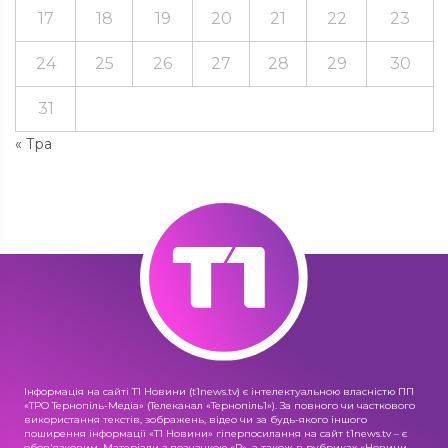
17
18
19
20
21
22
23
24
25
26
27
28
29
30
31
« Тра
Інформація на сайті Т1 Новини (t1news.tv) є інтелектуальною власністю ПП
«ТРО Тернопіль-Медіа» (Телеканал «Тернопіль1»). За повного чи часткового
використання текстів, зображень, відео чи за будь-якого іншого
поширення інформації «Т1 Новини» гіперпосилання на сайт t1news.tv – є
обов'язковим. Матеріали з позначкою «R», а також в рубриках «Новини