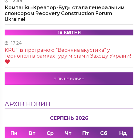
12:49
Компанія «Креатор-Буд» стала генеральним
спонсором Recovery Construction Forum
Ukraine!
18 КВІТНЯ
17:24
KRUТ із програмою “Весняна акустика” у
Тернополі в рамках туру містами Заходу України!
БІЛЬШЕ НОВИН
АРХІВ НОВИН
СЕРПЕНЬ 2026
Пн
Вт
Ср
Чт
Пт
Сб
Нд