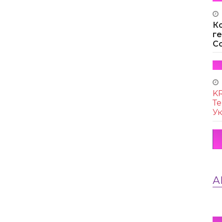
К
г
Co
KR
Те
Ук
А