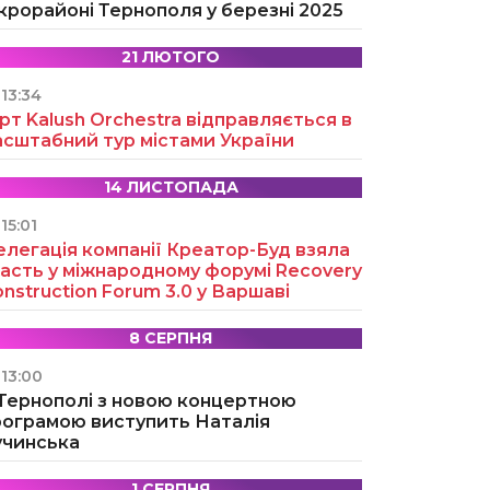
крорайоні Тернополя у березні 2025
21 ЛЮТОГО
13:34
рт Kalush Orchestra відправляється в
асштабний тур містами України
14 ЛИСТОПАДА
15:01
легація компанії Креатор-Буд взяла
асть у міжнародному форумі Recovery
nstruction Forum 3.0 у Варшаві
8 СЕРПНЯ
13:00
 Тернополі з новою концертною
рограмою виступить Наталія
учинська
1 СЕРПНЯ