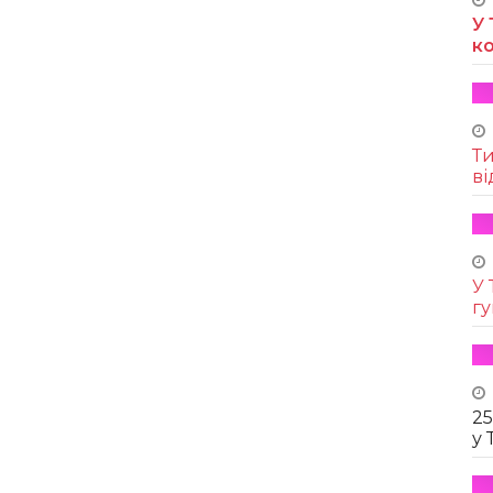
У 
к
Т
ві
У 
г
25
у 