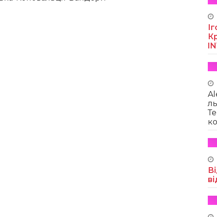
Іг
Кр
I
Al
ль
Те
ко
Ві
ві