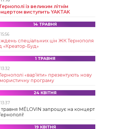
17:10
Тернополі із великим літнім
онцертом виступить YAKTAK
14 ТРАВНЯ
15:56
иждень спеціальних цін ЖК Тернополя
д «Креатор-Буд»
1 ТРАВНЯ
13:32
Тернополі «вар’яти» презентують нову
умористичну програму
24 КВІТНЯ
13:37
 травня MÉLOVIN запрошує на концерт
Тернополі!
19 КВІТНЯ