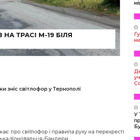
мі
НА ТРАСІ М-19 БІЛЯ
Гу
м
Де
уч
Co
ки зніс світлофор у Тернополі
У
п
Б
кає: про світлофор і правила руху на перехресті
ська-Коновальця-Бандери