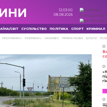
ИНИ
12:03:01
08.08.2026
ПОГОДА НА 2 
АЇНА/СВІТ
СУСПІЛЬСТВО
ПОЛІТИКА
СПОРТ
КРИМІНАЛ
НИ
ПРОГРАМИ
РУБРИКИ
НАЖИВО
ПРЯМА МОВА
БЛОГИ
ТЕЛ
Вж
с
«
пі
г
Щ