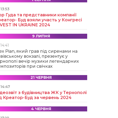
13:53
ор Гуда та представники компанії
еатор- Буд взяли участь у Конгресі
NVEST IN UKRAINE 2024
9 ЛИПНЯ
14:41
ex Pian, який грав під сиренами на
вівському вокзалі, презентує у
рнополі вечір музики легендарних
мпозиторів при свічках
21 ЧЕРВНЯ
14:47
деозвіт з будівництва ЖК у Тернополі
д Креатор-Буд за червень 2024
4 ЧЕРВНЯ