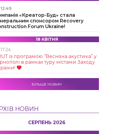
12:49
омпанія «Креатор-Буд» стала
енеральним спонсором Recovery
nstruction Forum Ukraine!
18 КВІТНЯ
17:24
UТ із програмою “Весняна акустика” у
рнополі в рамках туру містами Заходу
раїни!
БІЛЬШЕ НОВИН
РХІВ НОВИН
СЕРПЕНЬ 2026