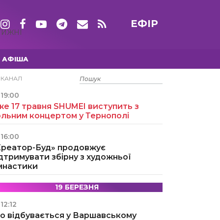
ЕФІР
ТИЖНІ
АФІША
15 ТРАВНЯ
ЕКАНАЛ
19:00
е 17 травня SHUMEI виступить з
ольним концертом у Тернополі
16:00
Креатор-Буд» продовжує
дтримувати збірну з художньої
імнастики
19 БЕРЕЗНЯ
12:12
о відбувається у Варшавському