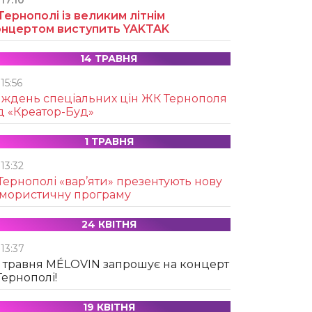
17:10
Тернополі із великим літнім
онцертом виступить YAKTAK
14 ТРАВНЯ
15:56
иждень спеціальних цін ЖК Тернополя
д «Креатор-Буд»
1 ТРАВНЯ
13:32
Тернополі «вар’яти» презентують нову
умористичну програму
24 КВІТНЯ
13:37
 травня MÉLOVIN запрошує на концерт
Тернополі!
19 КВІТНЯ