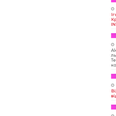
Іг
Кр
I
Al
ль
Те
ко
Ві
ві