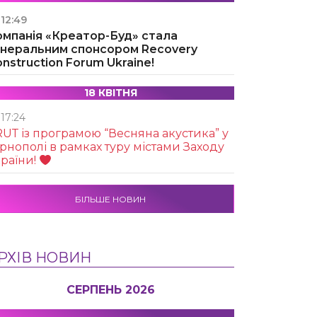
12:49
омпанія «Креатор-Буд» стала
енеральним спонсором Recovery
nstruction Forum Ukraine!
18 КВІТНЯ
17:24
UТ із програмою “Весняна акустика” у
рнополі в рамках туру містами Заходу
раїни!
БІЛЬШЕ НОВИН
РХІВ НОВИН
СЕРПЕНЬ 2026