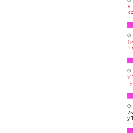
У 
к
Т
ві
У 
г
25
у 