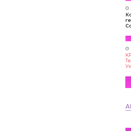
К
г
Co
KR
Те
Ук
А