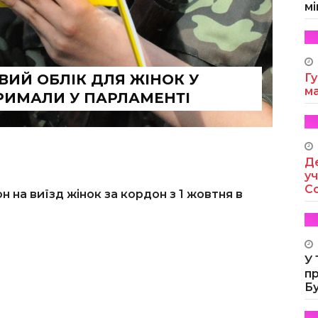
мі
ИЙ ОБЛІК ДЛЯ ЖІНОК У
Гу
м
РИМАЛИ У ПАРЛАМЕНТІ
Де
уч
Co
 на виїзд жінок за кордон з 1 жовтня в
У
п
Б