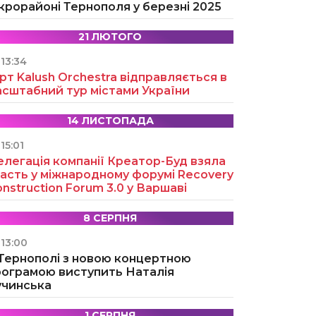
крорайоні Тернополя у березні 2025
21 ЛЮТОГО
13:34
рт Kalush Orchestra відправляється в
асштабний тур містами України
14 ЛИСТОПАДА
15:01
легація компанії Креатор-Буд взяла
асть у міжнародному форумі Recovery
nstruction Forum 3.0 у Варшаві
8 СЕРПНЯ
13:00
 Тернополі з новою концертною
рограмою виступить Наталія
учинська
1 СЕРПНЯ