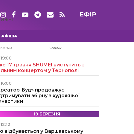
ЕФІР
ТИЖНІ
АФІША
15 ТРАВНЯ
ЕКАНАЛ
19:00
е 17 травня SHUMEI виступить з
ольним концертом у Тернополі
16:00
Креатор-Буд» продовжує
дтримувати збірну з художньої
імнастики
19 БЕРЕЗНЯ
12:12
о відбувається у Варшавському