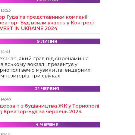
13:53
ор Гуда та представники компанії
еатор- Буд взяли участь у Конгресі
NVEST IN UKRAINE 2024
9 ЛИПНЯ
14:41
ex Pian, який грав під сиренами на
вівському вокзалі, презентує у
рнополі вечір музики легендарних
мпозиторів при свічках
21 ЧЕРВНЯ
14:47
деозвіт з будівництва ЖК у Тернополі
д Креатор-Буд за червень 2024
4 ЧЕРВНЯ