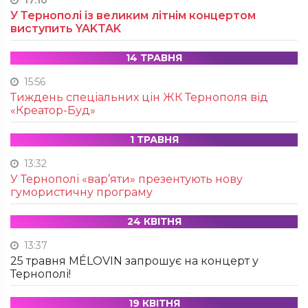
17:10
У Тернополі із великим літнім концертом
виступить YAKTAK
14 ТРАВНЯ
15:56
Тиждень спеціальних цін ЖК Тернополя від
«Креатор-Буд»
1 ТРАВНЯ
13:32
У Тернополі «вар’яти» презентують нову
гумористичну програму
24 КВІТНЯ
13:37
25 травня MÉLOVIN запрошує на концерт у
Тернополі!
19 КВІТНЯ