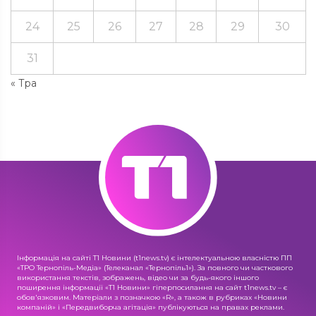
24
25
26
27
28
29
30
31
« Тра
Інформація на сайті Т1 Новини (t1news.tv) є інтелектуальною власністю ПП
«ТРО Тернопіль-Медіа» (Телеканал «Тернопіль1»). За повного чи часткового
використання текстів, зображень, відео чи за будь-якого іншого
поширення інформації «Т1 Новини» гіперпосилання на сайт t1news.tv – є
обов'язковим. Матеріали з позначкою «R», а також в рубриках «Новини
компаній» і «Передвиборча агітація» публікуються на правах реклами.