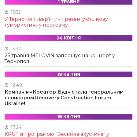
1 ТРАВНЯ
13:32
У Тернополі «вар’яти» презентують нову
гумористичну програму
24 КВІТНЯ
13:37
25 травня MÉLOVIN запрошує на концерт у
Тернополі!
19 КВІТНЯ
12:49
Компанія «Креатор-Буд» стала генеральним
спонсором Recovery Construction Forum
Ukraine!
18 КВІТНЯ
17:24
KRUТ із програмою “Весняна акустика” у