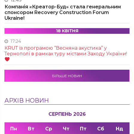
12:49
Компанія «Креатор-Буд» стала генеральним
спонсором Recovery Construction Forum
Ukraine!
18 КВІТНЯ
17:24
KRUТ із програмою “Весняна акустика” у
Тернополі в рамках туру містами Заходу України!
БІЛЬШЕ НОВИН
АРХІВ НОВИН
СЕРПЕНЬ 2026
Пн
Вт
Ср
Чт
Пт
Сб
Нд