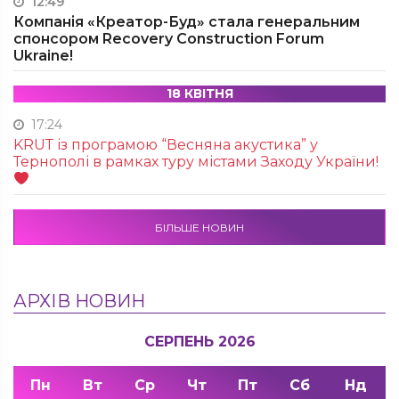
12:49
Компанія «Креатор-Буд» стала генеральним
спонсором Recovery Construction Forum
Ukraine!
18 КВІТНЯ
17:24
KRUТ із програмою “Весняна акустика” у
Тернополі в рамках туру містами Заходу України!
БІЛЬШЕ НОВИН
АРХІВ НОВИН
СЕРПЕНЬ 2026
Пн
Вт
Ср
Чт
Пт
Сб
Нд