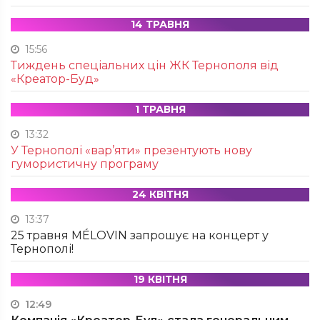
14 ТРАВНЯ
15:56
Тиждень спеціальних цін ЖК Тернополя від
«Креатор-Буд»
1 ТРАВНЯ
13:32
У Тернополі «вар’яти» презентують нову
гумористичну програму
24 КВІТНЯ
13:37
25 травня MÉLOVIN запрошує на концерт у
Тернополі!
19 КВІТНЯ
12:49