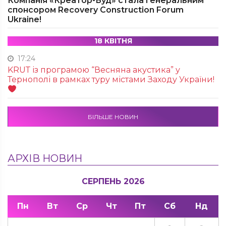
Компанія «Креатор-Буд» стала генеральним
спонсором Recovery Construction Forum
Ukraine!
18 КВІТНЯ
17:24
KRUТ із програмою “Весняна акустика” у
Тернополі в рамках туру містами Заходу України!
БІЛЬШЕ НОВИН
АРХІВ НОВИН
СЕРПЕНЬ 2026
Пн
Вт
Ср
Чт
Пт
Сб
Нд