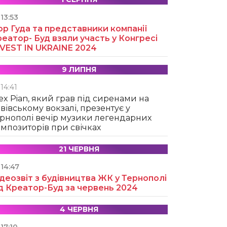
13:53
ор Гуда та представники компанії
еатор- Буд взяли участь у Конгресі
NVEST IN UKRAINE 2024
9 ЛИПНЯ
14:41
ex Pian, який грав під сиренами на
вівському вокзалі, презентує у
рнополі вечір музики легендарних
мпозиторів при свічках
21 ЧЕРВНЯ
14:47
деозвіт з будівництва ЖК у Тернополі
д Креатор-Буд за червень 2024
4 ЧЕРВНЯ