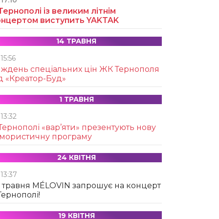
17:10
Тернополі із великим літнім
онцертом виступить YAKTAK
14 ТРАВНЯ
15:56
иждень спеціальних цін ЖК Тернополя
д «Креатор-Буд»
1 ТРАВНЯ
13:32
Тернополі «вар’яти» презентують нову
умористичну програму
24 КВІТНЯ
13:37
 травня MÉLOVIN запрошує на концерт
Тернополі!
19 КВІТНЯ