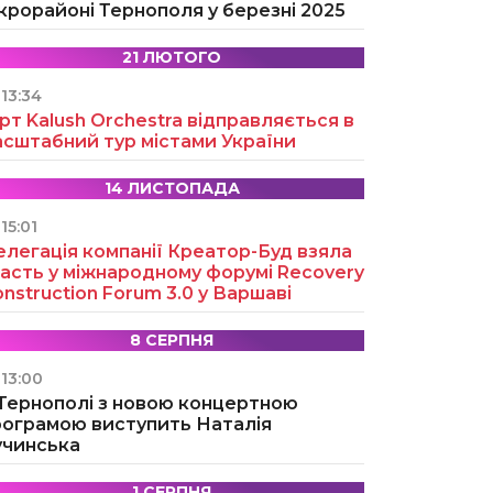
крорайоні Тернополя у березні 2025
21 ЛЮТОГО
13:34
рт Kalush Orchestra відправляється в
асштабний тур містами України
14 ЛИСТОПАДА
15:01
легація компанії Креатор-Буд взяла
асть у міжнародному форумі Recovery
nstruction Forum 3.0 у Варшаві
8 СЕРПНЯ
13:00
 Тернополі з новою концертною
рограмою виступить Наталія
учинська
1 СЕРПНЯ