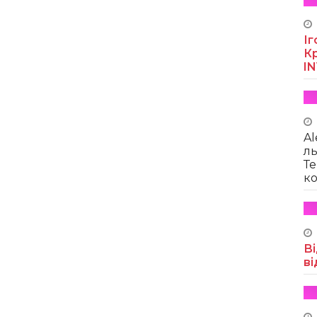
Іг
Кр
I
Al
ль
Те
ко
Ві
ві