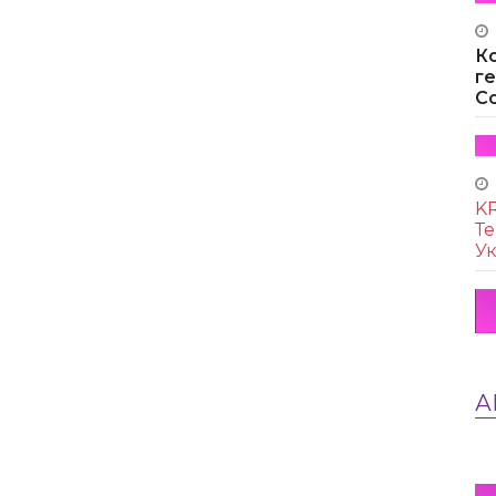
К
г
Co
KR
Те
Ук
А