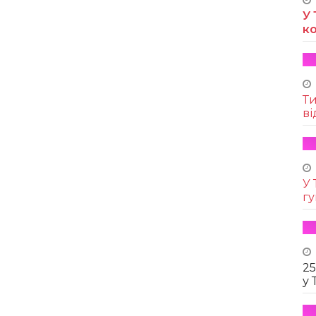
У 
к
Т
ві
У 
г
25
у 