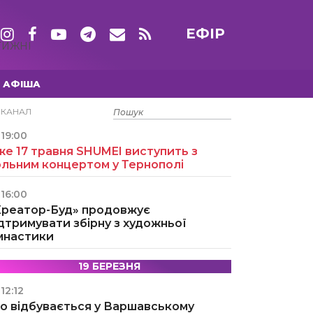
ЕФІР
ТИЖНІ
АФІША
15 ТРАВНЯ
ЕКАНАЛ
19:00
е 17 травня SHUMEI виступить з
ольним концертом у Тернополі
16:00
Креатор-Буд» продовжує
дтримувати збірну з художньої
імнастики
19 БЕРЕЗНЯ
12:12
о відбувається у Варшавському