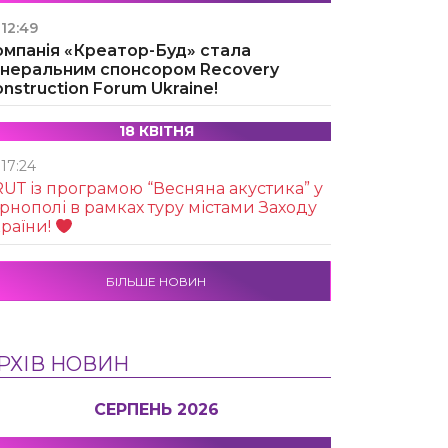
12:49
омпанія «Креатор-Буд» стала
енеральним спонсором Recovery
nstruction Forum Ukraine!
18 КВІТНЯ
17:24
UТ із програмою “Весняна акустика” у
рнополі в рамках туру містами Заходу
раїни!
БІЛЬШЕ НОВИН
РХІВ НОВИН
СЕРПЕНЬ 2026