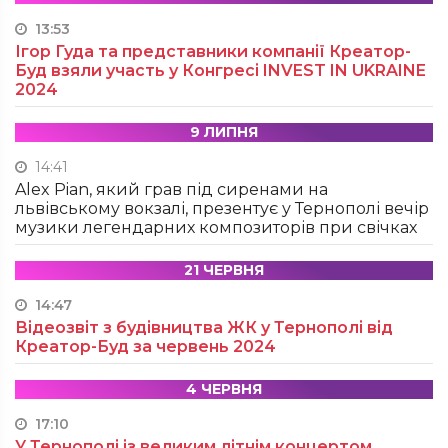
13:53
Ігор Гуда та представники компанії Креатор-
Буд взяли участь у Конгресі INVEST IN UKRAINE
2024
9 ЛИПНЯ
14:41
Alex Pian, який грав під сиренами на
львівському вокзалі, презентує у Тернополі вечір
музики легендарних композиторів при свічках
21 ЧЕРВНЯ
14:47
Відеозвіт з будівництва ЖК у Тернополі від
Креатор-Буд за червень 2024
4 ЧЕРВНЯ
17:10
У Тернополі із великим літнім концертом