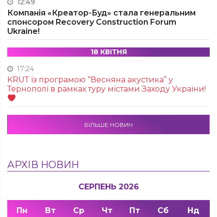
12:49
Компанія «Креатор-Буд» стала генеральним
спонсором Recovery Construction Forum
Ukraine!
18 КВІТНЯ
17:24
KRUТ із програмою “Весняна акустика” у
Тернополі в рамках туру містами Заходу України!
БІЛЬШЕ НОВИН
АРХІВ НОВИН
СЕРПЕНЬ 2026
Пн
Вт
Ср
Чт
Пт
Сб
Нд