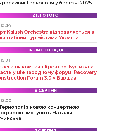
крорайоні Тернополя у березні 2025
21 ЛЮТОГО
13:34
рт Kalush Orchestra відправляється в
асштабний тур містами України
14 ЛИСТОПАДА
15:01
легація компанії Креатор-Буд взяла
асть у міжнародному форумі Recovery
nstruction Forum 3.0 у Варшаві
8 СЕРПНЯ
13:00
 Тернополі з новою концертною
рограмою виступить Наталія
учинська
1 СЕРПНЯ