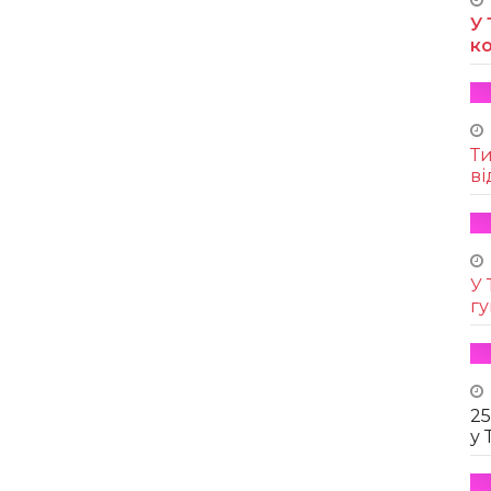
У 
к
Т
ві
У 
г
25
у 