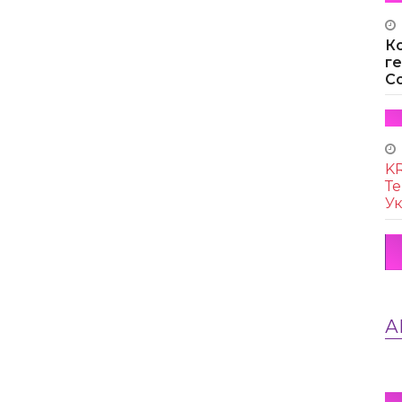
К
г
Co
KR
Те
Ук
А