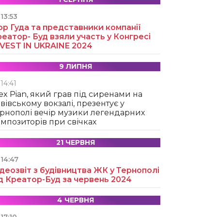
13:53
ор Гуда та представники компанії
еатор- Буд взяли участь у Конгресі
NVEST IN UKRAINE 2024
9 ЛИПНЯ
14:41
ex Pian, який грав під сиренами на
вівському вокзалі, презентує у
рнополі вечір музики легендарних
мпозиторів при свічках
21 ЧЕРВНЯ
14:47
деозвіт з будівництва ЖК у Тернополі
д Креатор-Буд за червень 2024
4 ЧЕРВНЯ