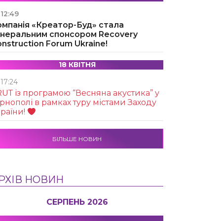
12:49
омпанія «Креатор-Буд» стала
енеральним спонсором Recovery
nstruction Forum Ukraine!
18 КВІТНЯ
17:24
UТ із програмою “Весняна акустика” у
рнополі в рамках туру містами Заходу
раїни!
БІЛЬШЕ НОВИН
РХІВ НОВИН
СЕРПЕНЬ 2026