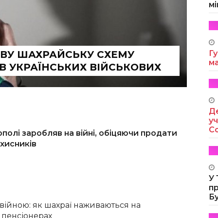
мі
ОВУ ШАХРАЙСЬКУ СХЕМУ
Гу
м
 УКРАЇНСЬКИХ ВІЙСЬКОВИХ
Де
уч
Co
полі заробляв на війні, обіцяючи продати
ахисників
У
п
Б
війною: як шахраї наживаються на
 пенсіонерах