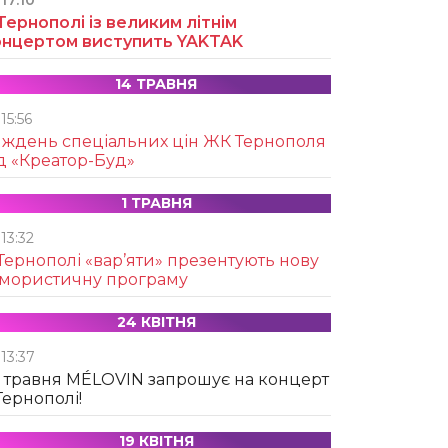
17:10
Тернополі із великим літнім
онцертом виступить YAKTAK
14 ТРАВНЯ
15:56
иждень спеціальних цін ЖК Тернополя
д «Креатор-Буд»
1 ТРАВНЯ
13:32
Тернополі «вар’яти» презентують нову
умористичну програму
24 КВІТНЯ
13:37
 травня MÉLOVIN запрошує на концерт
Тернополі!
19 КВІТНЯ