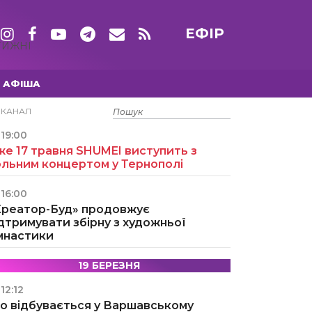
ЕФІР
ТИЖНІ
АФІША
15 ТРАВНЯ
ЕКАНАЛ
19:00
е 17 травня SHUMEI виступить з
ольним концертом у Тернополі
16:00
Креатор-Буд» продовжує
дтримувати збірну з художньої
імнастики
19 БЕРЕЗНЯ
12:12
о відбувається у Варшавському