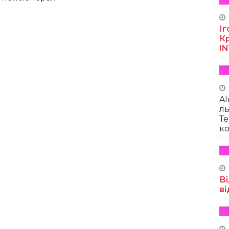
Іг
Кр
I
Al
ль
Те
ко
Ві
ві