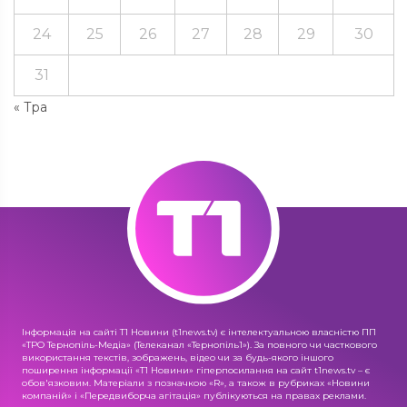
24
25
26
27
28
29
30
31
« Тра
Інформація на сайті Т1 Новини (t1news.tv) є інтелектуальною власністю ПП
«ТРО Тернопіль-Медіа» (Телеканал «Тернопіль1»). За повного чи часткового
використання текстів, зображень, відео чи за будь-якого іншого
поширення інформації «Т1 Новини» гіперпосилання на сайт t1news.tv – є
обов'язковим. Матеріали з позначкою «R», а також в рубриках «Новини
компаній» і «Передвиборча агітація» публікуються на правах реклами.