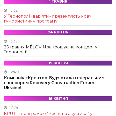
1 ТРАВНЯ
13:32
У Тернополі «вар’яти» презентують нову
гумористичну програму
24 КВІТНЯ
13:37
25 травня MÉLOVIN запрошує на концерт у
Тернополі!
19 КВІТНЯ
12:49
Компанія «Креатор-Буд» стала генеральним
спонсором Recovery Construction Forum
Ukraine!
18 КВІТНЯ
17:24
KRUТ із програмою “Весняна акустика” у