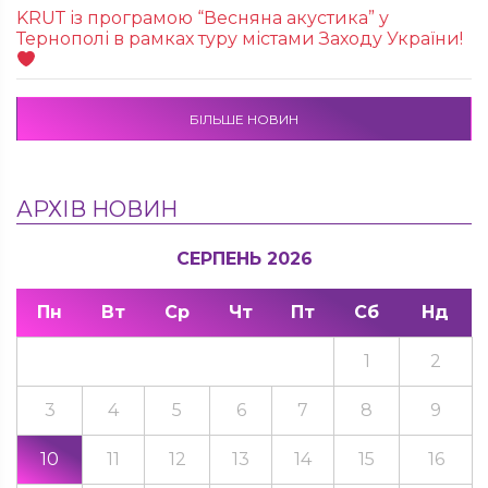
KRUТ із програмою “Весняна акустика” у
Тернополі в рамках туру містами Заходу України!
БІЛЬШЕ НОВИН
АРХІВ НОВИН
СЕРПЕНЬ 2026
Пн
Вт
Ср
Чт
Пт
Сб
Нд
1
2
3
4
5
6
7
8
9
10
11
12
13
14
15
16