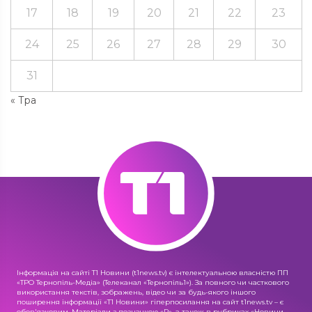
17
18
19
20
21
22
23
24
25
26
27
28
29
30
31
« Тра
Інформація на сайті Т1 Новини (t1news.tv) є інтелектуальною власністю ПП
«ТРО Тернопіль-Медіа» (Телеканал «Тернопіль1»). За повного чи часткового
використання текстів, зображень, відео чи за будь-якого іншого
поширення інформації «Т1 Новини» гіперпосилання на сайт t1news.tv – є
обов'язковим. Матеріали з позначкою «R», а також в рубриках «Новини