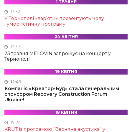
1 ТРАВНЯ
13:32
У Тернополі «вар’яти» презентують нову
гумористичну програму
24 КВІТНЯ
13:37
25 травня MÉLOVIN запрошує на концерт у
Тернополі!
19 КВІТНЯ
12:49
Компанія «Креатор-Буд» стала генеральним
спонсором Recovery Construction Forum
Ukraine!
18 КВІТНЯ
17:24
KRUТ із програмою “Весняна акустика” у