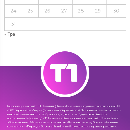
24
25
26
27
28
29
30
31
« Тра
Інформація на сайті Т1 Новини (t1news.tv) є інтелектуальною власністю ПП
«ТРО Тернопіль-Медіа» (Телеканал «Тернопіль1»). За повного чи часткового
використання текстів, зображень, відео чи за будь-якого іншого
поширення інформації «Т1 Новини» гіперпосилання на сайт t1news.tv – є
обов'язковим. Матеріали з позначкою «R», а також в рубриках «Новини
компаній» і «Передвиборча агітація» публікуються на правах реклами.