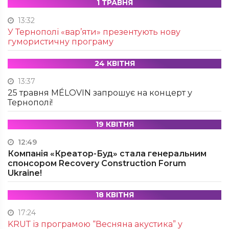
1 ТРАВНЯ
13:32
У Тернополі «вар’яти» презентують нову
гумористичну програму
24 КВІТНЯ
13:37
25 травня MÉLOVIN запрошує на концерт у
Тернополі!
19 КВІТНЯ
12:49
Компанія «Креатор-Буд» стала генеральним
спонсором Recovery Construction Forum
Ukraine!
18 КВІТНЯ
17:24
KRUТ із програмою “Весняна акустика” у