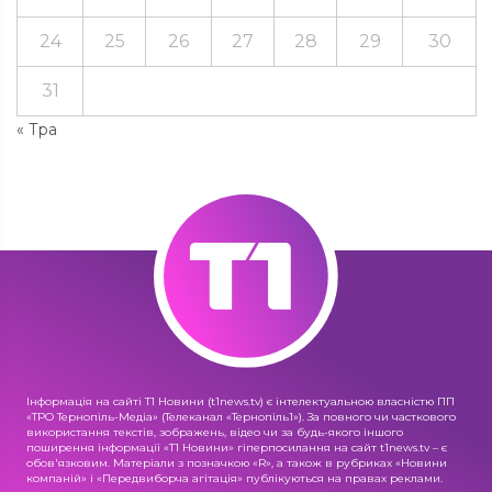
24
25
26
27
28
29
30
31
« Тра
Інформація на сайті Т1 Новини (t1news.tv) є інтелектуальною власністю ПП
«ТРО Тернопіль-Медіа» (Телеканал «Тернопіль1»). За повного чи часткового
використання текстів, зображень, відео чи за будь-якого іншого
поширення інформації «Т1 Новини» гіперпосилання на сайт t1news.tv – є
обов'язковим. Матеріали з позначкою «R», а також в рубриках «Новини
компаній» і «Передвиборча агітація» публікуються на правах реклами.