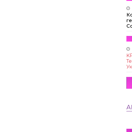
К
г
Co
KR
Те
Ук
А