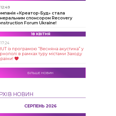
12:49
омпанія «Креатор-Буд» стала
енеральним спонсором Recovery
nstruction Forum Ukraine!
18 КВІТНЯ
17:24
UТ із програмою “Весняна акустика” у
рнополі в рамках туру містами Заходу
раїни!
БІЛЬШЕ НОВИН
РХІВ НОВИН
СЕРПЕНЬ 2026