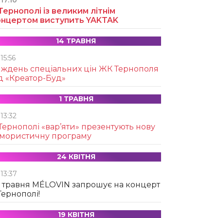
17:10
Тернополі із великим літнім
онцертом виступить YAKTAK
14 ТРАВНЯ
15:56
иждень спеціальних цін ЖК Тернополя
д «Креатор-Буд»
1 ТРАВНЯ
13:32
Тернополі «вар’яти» презентують нову
умористичну програму
24 КВІТНЯ
13:37
 травня MÉLOVIN запрошує на концерт
Тернополі!
19 КВІТНЯ