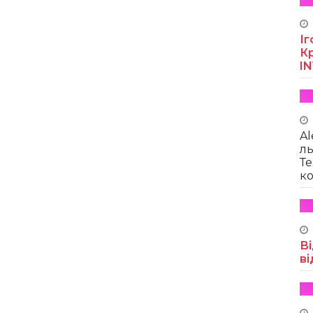
Іг
Кр
I
Al
ль
Те
ко
Ві
ві