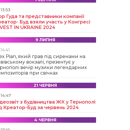
13:53
ор Гуда та представники компанії
еатор- Буд взяли участь у Конгресі
NVEST IN UKRAINE 2024
9 ЛИПНЯ
14:41
ex Pian, який грав під сиренами на
вівському вокзалі, презентує у
рнополі вечір музики легендарних
мпозиторів при свічках
21 ЧЕРВНЯ
14:47
деозвіт з будівництва ЖК у Тернополі
д Креатор-Буд за червень 2024
4 ЧЕРВНЯ