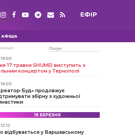
ЕФІР
ТИЖНІ
АФІША
15 ТРАВНЯ
ЕКАНАЛ
19:00
е 17 травня SHUMEI виступить з
ольним концертом у Тернополі
16:00
Креатор-Буд» продовжує
дтримувати збірну з художньої
імнастики
19 БЕРЕЗНЯ
12:12
о відбувається у Варшавському