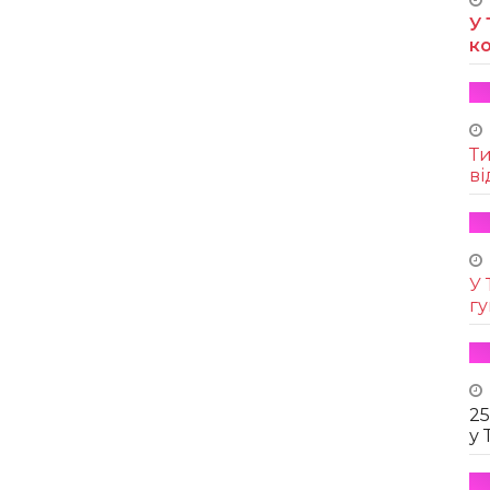
У 
к
Т
ві
У 
г
25
у 