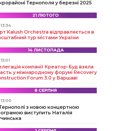
крорайоні Тернополя у березні 2025
21 ЛЮТОГО
13:34
рт Kalush Orchestra відправляється в
асштабний тур містами України
14 ЛИСТОПАДА
15:01
легація компанії Креатор-Буд взяла
асть у міжнародному форумі Recovery
nstruction Forum 3.0 у Варшаві
8 СЕРПНЯ
13:00
 Тернополі з новою концертною
рограмою виступить Наталія
учинська
1 СЕРПНЯ