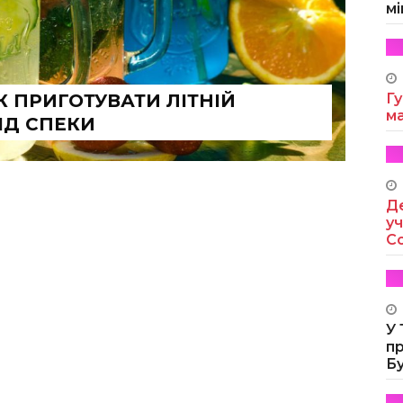
мі
К ПРИГОТУВАТИ ЛІТНІЙ
Гу
м
ІД СПЕКИ
Де
уч
Co
У
п
Б