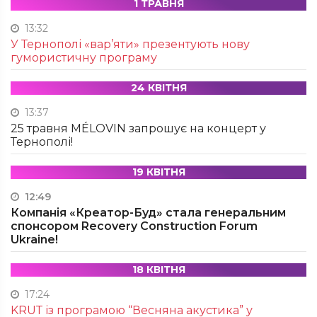
1 ТРАВНЯ
13:32
У Тернополі «вар’яти» презентують нову
гумористичну програму
24 КВІТНЯ
13:37
25 травня MÉLOVIN запрошує на концерт у
Тернополі!
19 КВІТНЯ
12:49
Компанія «Креатор-Буд» стала генеральним
спонсором Recovery Construction Forum
Ukraine!
18 КВІТНЯ
17:24
KRUТ із програмою “Весняна акустика” у