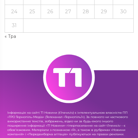
24
25
26
27
28
29
30
31
« Тра
Інформація на сайті Т1 Новини (t1news.tv) є інтелектуальною власністю ПП
«ТРО Тернопіль-Медіа» (Телеканал «Тернопіль1»). За повного чи часткового
використання текстів, зображень, відео чи за будь-якого іншого
поширення інформації «Т1 Новини» гіперпосилання на сайт t1news.tv – є
обов'язковим. Матеріали з позначкою «R», а також в рубриках «Новини
компаній» і «Передвиборча агітація» публікуються на правах реклами.