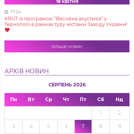
18 КВІТНЯ
17:24
KRUТ із програмою “Весняна акустика” у
Тернополі в рамках туру містами Заходу України!
БІЛЬШЕ НОВИН
АРХІВ НОВИН
СЕРПЕНЬ 2026
Пн
Вт
Ср
Чт
Пт
Сб
Нд
1
2
3
4
5
6
7
8
9