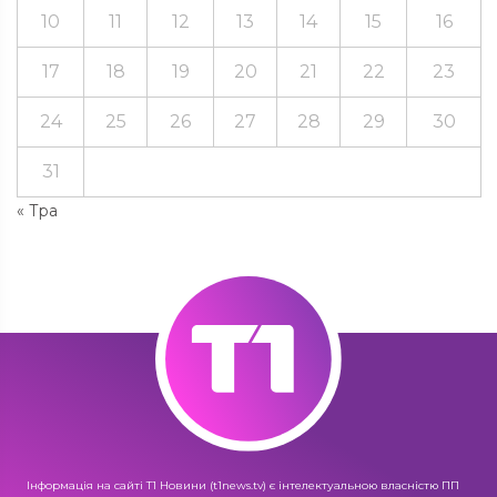
10
11
12
13
14
15
16
17
18
19
20
21
22
23
24
25
26
27
28
29
30
31
« Тра
Інформація на сайті Т1 Новини (t1news.tv) є інтелектуальною власністю ПП