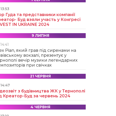
13:53
ор Гуда та представники компанії
еатор- Буд взяли участь у Конгресі
NVEST IN UKRAINE 2024
9 ЛИПНЯ
14:41
ex Pian, який грав під сиренами на
вівському вокзалі, презентує у
рнополі вечір музики легендарних
мпозиторів при свічках
21 ЧЕРВНЯ
14:47
деозвіт з будівництва ЖК у Тернополі
д Креатор-Буд за червень 2024
4 ЧЕРВНЯ