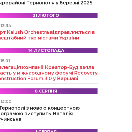
крорайоні Тернополя у березні 2025
21 ЛЮТОГО
13:34
рт Kalush Orchestra відправляється в
асштабний тур містами України
14 ЛИСТОПАДА
15:01
легація компанії Креатор-Буд взяла
асть у міжнародному форумі Recovery
nstruction Forum 3.0 у Варшаві
8 СЕРПНЯ
13:00
 Тернополі з новою концертною
рограмою виступить Наталія
учинська
1 СЕРПНЯ