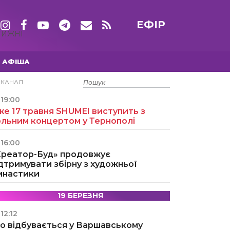
ЕФІР
ТИЖНІ
АФІША
15 ТРАВНЯ
ЕКАНАЛ
19:00
е 17 травня SHUMEI виступить з
ольним концертом у Тернополі
16:00
Креатор-Буд» продовжує
дтримувати збірну з художньої
імнастики
19 БЕРЕЗНЯ
12:12
о відбувається у Варшавському