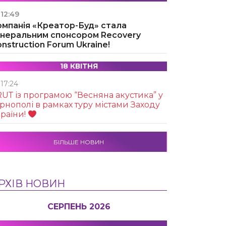
12:49
омпанія «Креатор-Буд» стала
енеральним спонсором Recovery
nstruction Forum Ukraine!
18 КВІТНЯ
17:24
UТ із програмою “Весняна акустика” у
рнополі в рамках туру містами Заходу
раїни!
БІЛЬШЕ НОВИН
РХІВ НОВИН
СЕРПЕНЬ 2026