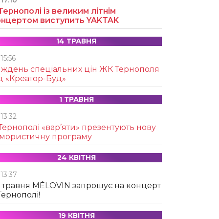
17:10
Тернополі із великим літнім
онцертом виступить YAKTAK
14 ТРАВНЯ
15:56
иждень спеціальних цін ЖК Тернополя
д «Креатор-Буд»
1 ТРАВНЯ
13:32
Тернополі «вар’яти» презентують нову
умористичну програму
24 КВІТНЯ
13:37
 травня MÉLOVIN запрошує на концерт
Тернополі!
19 КВІТНЯ