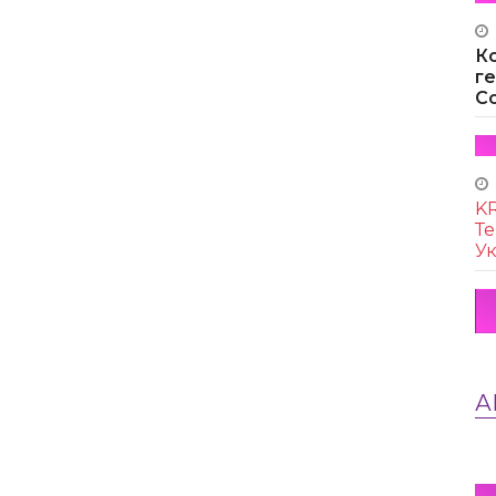
К
г
Co
KR
Те
Ук
А