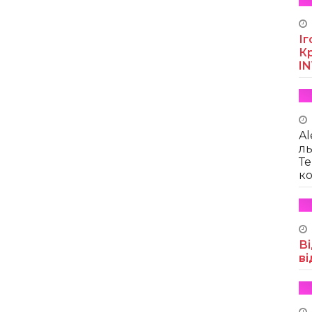
Іг
Кр
I
Al
ль
Те
ко
Ві
ві