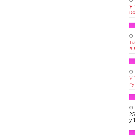
У 
к
Т
ві
У 
г
25
у 