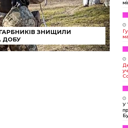
мі
АГАРБНИКІВ ЗНИЩИЛИ
Гу
м
А ДОБУ
Де
уч
Co
У
п
Б