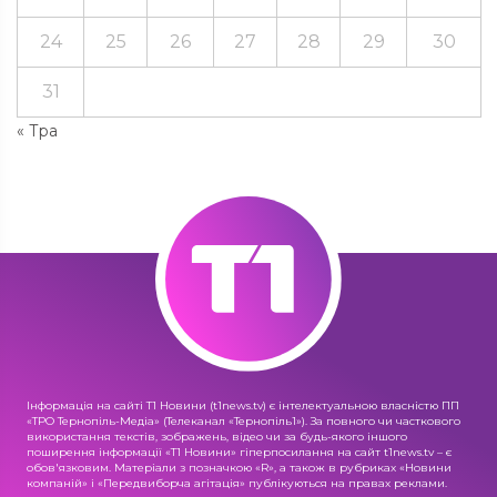
24
25
26
27
28
29
30
31
« Тра
Інформація на сайті Т1 Новини (t1news.tv) є інтелектуальною власністю ПП
«ТРО Тернопіль-Медіа» (Телеканал «Тернопіль1»). За повного чи часткового
використання текстів, зображень, відео чи за будь-якого іншого
поширення інформації «Т1 Новини» гіперпосилання на сайт t1news.tv – є
обов'язковим. Матеріали з позначкою «R», а також в рубриках «Новини
компаній» і «Передвиборча агітація» публікуються на правах реклами.