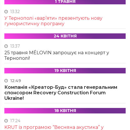
1 ТРАВНЯ
13:32
У Тернополі «вар’яти» презентують нову
гумористичну програму
24 КВІТНЯ
13:37
25 травня MÉLOVIN запрошує на концерт у
Тернополі!
19 КВІТНЯ
12:49
Компанія «Креатор-Буд» стала генеральним
спонсором Recovery Construction Forum
Ukraine!
18 КВІТНЯ
17:24
KRUТ із програмою “Весняна акустика” у