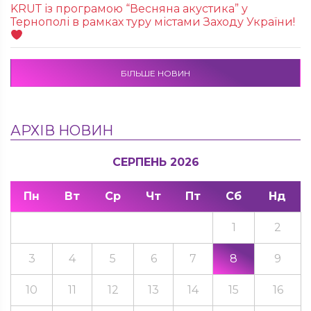
KRUТ із програмою “Весняна акустика” у
Тернополі в рамках туру містами Заходу України!
БІЛЬШЕ НОВИН
АРХІВ НОВИН
СЕРПЕНЬ 2026
Пн
Вт
Ср
Чт
Пт
Сб
Нд
1
2
3
4
5
6
7
8
9
10
11
12
13
14
15
16