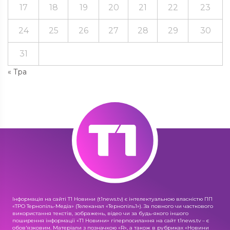
17
18
19
20
21
22
23
24
25
26
27
28
29
30
31
« Тра
Інформація на сайті Т1 Новини (t1news.tv) є інтелектуальною власністю ПП
«ТРО Тернопіль-Медіа» (Телеканал «Тернопіль1»). За повного чи часткового
використання текстів, зображень, відео чи за будь-якого іншого
поширення інформації «Т1 Новини» гіперпосилання на сайт t1news.tv – є
обов'язковим. Матеріали з позначкою «R», а також в рубриках «Новини