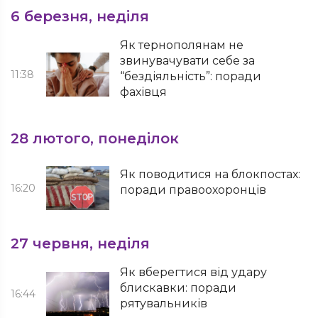
6 березня, неділя
Як тернополянам не
звинувачувати себе за
11:38
“бездіяльність”: поради
фахівця
28 лютого, понеділок
Як поводитися на блокпостах:
16:20
поради правоохоронців
27 червня, неділя
Як вберегтися від удару
блискавки: поради
16:44
рятувальників