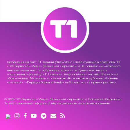
Інформація на сайті Т1 Новини (t1news.tv) є інтелектуальною власністю ПП
«ТРО Тернопіль-Медіа» (Телеканал «Тернопіль1»). За повного чи часткового
використання текстів, зображень, відео чи за будь-якого іншого
поширення інформації «Т1 Новини» гіперпосилання на сайт t1news.tv – є
обов'язковим. Матеріали з позначкою «R», а також в рубриках «Новини
компаній» і «Передвиборча агітація» публікуються на правах реклами.
© 2026 ТРО Тернопіль-Медіа» (Телеканал «Тернопіль1»). Всі права збережено.
За зміст рекламної інформації відповідальність несе рекламодавець.