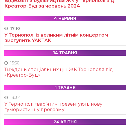
Відеозвіт з будівництва ЖК у Тернополі від
Креатор-Буд за червень 2024
4 ЧЕРВНЯ
17:10
У Тернополі із великим літнім концертом
виступить YAKTAK
14 ТРАВНЯ
15:56
Тиждень спеціальних цін ЖК Тернополя від
«Креатор-Буд»
1 ТРАВНЯ
13:32
У Тернополі «вар’яти» презентують нову
гумористичну програму
24 КВІТНЯ