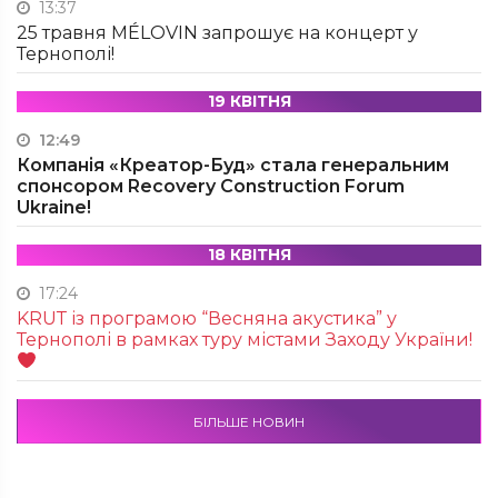
13:37
25 травня MÉLOVIN запрошує на концерт у
Тернополі!
19 КВІТНЯ
12:49
Компанія «Креатор-Буд» стала генеральним
спонсором Recovery Construction Forum
Ukraine!
18 КВІТНЯ
17:24
KRUТ із програмою “Весняна акустика” у
Тернополі в рамках туру містами Заходу України!
БІЛЬШЕ НОВИН