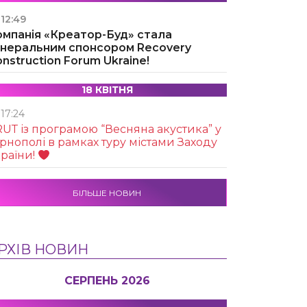
12:49
омпанія «Креатор-Буд» стала
енеральним спонсором Recovery
nstruction Forum Ukraine!
18 КВІТНЯ
17:24
UТ із програмою “Весняна акустика” у
рнополі в рамках туру містами Заходу
раїни!
БІЛЬШЕ НОВИН
РХІВ НОВИН
СЕРПЕНЬ 2026