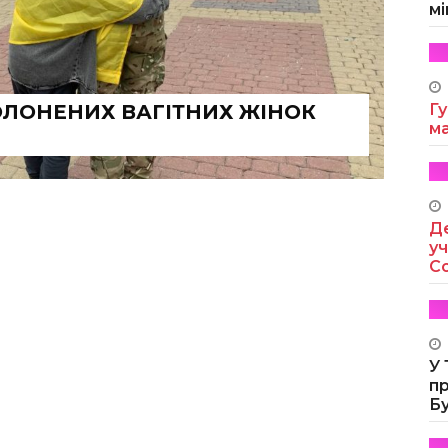
мі
ОЛОНЕНИХ ВАГІТНИХ ЖІНОК
Гу
м
Де
уч
Co
У
п
Б