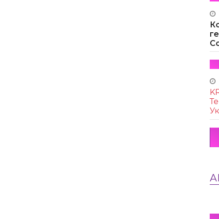
К
г
Co
KR
Те
Ук
А