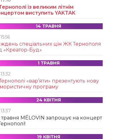
17:10
Тернополі із великим літнім
онцертом виступить YAKTAK
14 ТРАВНЯ
15:56
иждень спеціальних цін ЖК Тернополя
д «Креатор-Буд»
1 ТРАВНЯ
13:32
Тернополі «вар’яти» презентують нову
умористичну програму
24 КВІТНЯ
13:37
 травня MÉLOVIN запрошує на концерт
Тернополі!
19 КВІТНЯ