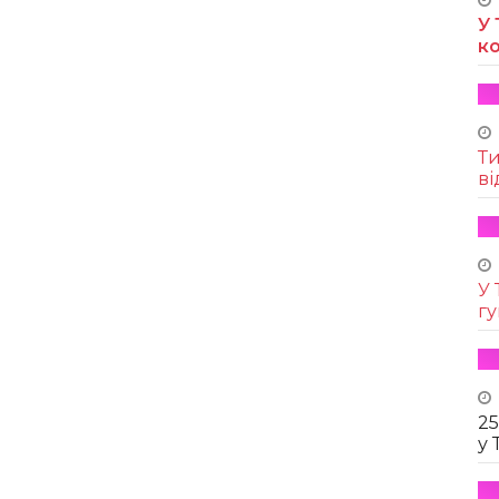
У 
к
Т
ві
У 
г
25
у 