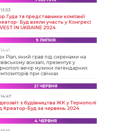
13:53
ор Гуда та представники компанії
еатор- Буд взяли участь у Конгресі
NVEST IN UKRAINE 2024
9 ЛИПНЯ
14:41
ex Pian, який грав під сиренами на
вівському вокзалі, презентує у
рнополі вечір музики легендарних
мпозиторів при свічках
21 ЧЕРВНЯ
14:47
деозвіт з будівництва ЖК у Тернополі
д Креатор-Буд за червень 2024
4 ЧЕРВНЯ