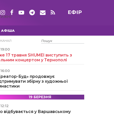
ЕФІР
ТИЖНІ
АФІША
15 ТРАВНЯ
ЕКАНАЛ
19:00
е 17 травня SHUMEI виступить з
ольним концертом у Тернополі
16:00
Креатор-Буд» продовжує
дтримувати збірну з художньої
імнастики
19 БЕРЕЗНЯ
12:12
о відбувається у Варшавському