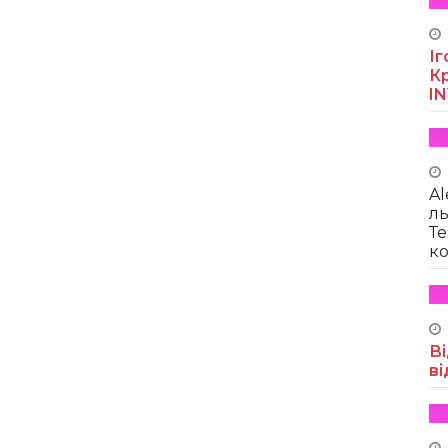
Іг
Кр
I
Al
ль
Те
ко
Ві
ві