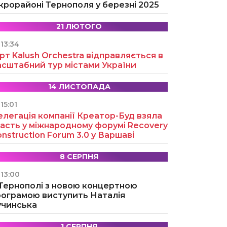
крорайоні Тернополя у березні 2025
21 ЛЮТОГО
13:34
рт Kalush Orchestra відправляється в
асштабний тур містами України
14 ЛИСТОПАДА
15:01
легація компанії Креатор-Буд взяла
асть у міжнародному форумі Recovery
nstruction Forum 3.0 у Варшаві
8 СЕРПНЯ
13:00
 Тернополі з новою концертною
рограмою виступить Наталія
учинська
1 СЕРПНЯ