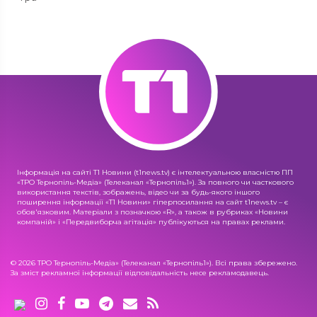
Інформація на сайті Т1 Новини (t1news.tv) є інтелектуальною власністю ПП
«ТРО Тернопіль-Медіа» (Телеканал «Тернопіль1»). За повного чи часткового
використання текстів, зображень, відео чи за будь-якого іншого
поширення інформації «Т1 Новини» гіперпосилання на сайт t1news.tv – є
обов'язковим. Матеріали з позначкою «R», а також в рубриках «Новини
компаній» і «Передвиборча агітація» публікуються на правах реклами.
© 2026 ТРО Тернопіль-Медіа» (Телеканал «Тернопіль1»). Всі права збережено.
За зміст рекламної інформації відповідальність несе рекламодавець.