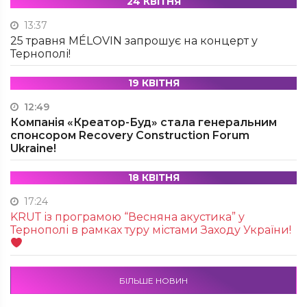
24 КВІТНЯ
13:37
25 травня MÉLOVIN запрошує на концерт у
Тернополі!
19 КВІТНЯ
12:49
Компанія «Креатор-Буд» стала генеральним
спонсором Recovery Construction Forum
Ukraine!
18 КВІТНЯ
17:24
KRUТ із програмою “Весняна акустика” у
Тернополі в рамках туру містами Заходу України!
БІЛЬШЕ НОВИН