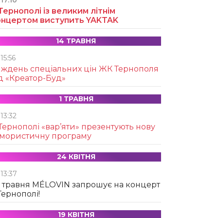
17:10
Тернополі із великим літнім
онцертом виступить YAKTAK
14 ТРАВНЯ
15:56
иждень спеціальних цін ЖК Тернополя
д «Креатор-Буд»
1 ТРАВНЯ
13:32
Тернополі «вар’яти» презентують нову
умористичну програму
24 КВІТНЯ
13:37
 травня MÉLOVIN запрошує на концерт
Тернополі!
19 КВІТНЯ