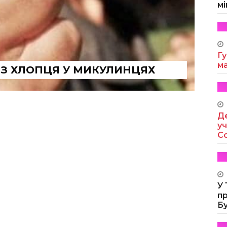
мі
Гу
м
ЕЗ ХЛОПЦЯ У МИКУЛИНЦЯХ
Де
уч
Co
У
п
Б