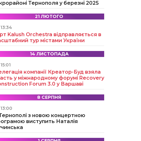
крорайоні Тернополя у березні 2025
21 ЛЮТОГО
13:34
рт Kalush Orchestra відправляється в
асштабний тур містами України
14 ЛИСТОПАДА
15:01
легація компанії Креатор-Буд взяла
асть у міжнародному форумі Recovery
nstruction Forum 3.0 у Варшаві
8 СЕРПНЯ
13:00
 Тернополі з новою концертною
рограмою виступить Наталія
учинська
1 СЕРПНЯ