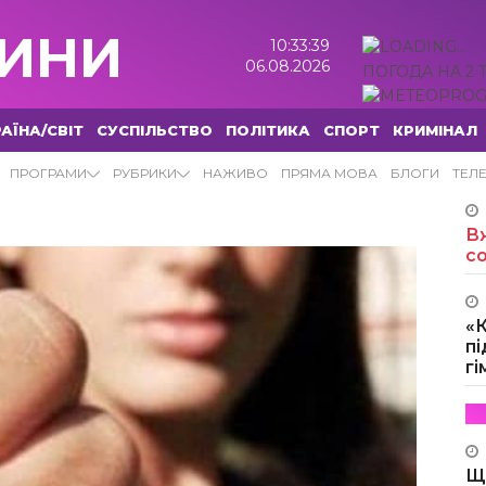
ИНИ
10:33:40
06.08.2026
ПОГОДА НА 2 
АЇНА/СВІТ
СУСПІЛЬСТВО
ПОЛІТИКА
СПОРТ
КРИМІНАЛ
ПРОГРАМИ
РУБРИКИ
НАЖИВО
ПРЯМА МОВА
БЛОГИ
ТЕЛ
Вж
с
«
пі
г
Щ