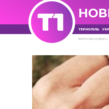
НОВ
ТЕРНОПІЛЬ
УКР
ПОДРУГИ АРХІВИ - Т1 НОВИНИ
ВИПУСКИ НОВИН