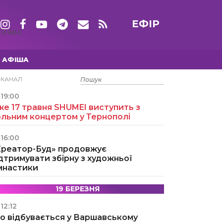
ЕФІР
ТИЖНІ
АФІША
15 ТРАВНЯ
ЕКАНАЛ
19:00
е 17 травня SHUMEI виступить з
ольним концертом у Тернополі
16:00
Креатор-Буд» продовжує
дтримувати збірну з художньої
імнастики
19 БЕРЕЗНЯ
12:12
о відбувається у Варшавському