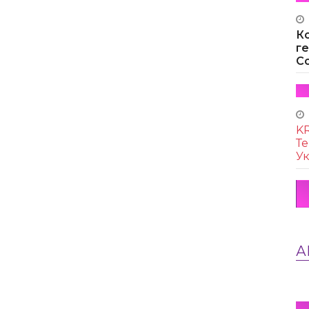
К
г
Co
KR
Те
Ук
А