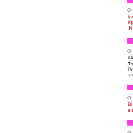
Іг
Кр
I
Al
ль
Те
ко
Ві
ві