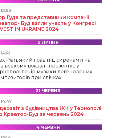
13:53
ор Гуда та представники компанії
еатор- Буд взяли участь у Конгресі
NVEST IN UKRAINE 2024
9 ЛИПНЯ
14:41
ex Pian, який грав під сиренами на
вівському вокзалі, презентує у
рнополі вечір музики легендарних
мпозиторів при свічках
21 ЧЕРВНЯ
14:47
деозвіт з будівництва ЖК у Тернополі
д Креатор-Буд за червень 2024
4 ЧЕРВНЯ