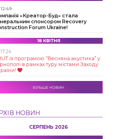
12:49
омпанія «Креатор-Буд» стала
енеральним спонсором Recovery
nstruction Forum Ukraine!
18 КВІТНЯ
17:24
UТ із програмою “Весняна акустика” у
рнополі в рамках туру містами Заходу
раїни!
БІЛЬШЕ НОВИН
РХІВ НОВИН
СЕРПЕНЬ 2026