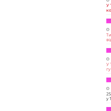
У 
к
Т
ві
У 
г
25
у 