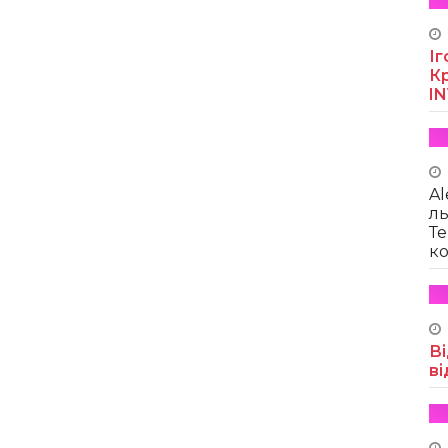
Іг
Кр
I
Al
ль
Те
ко
Ві
ві