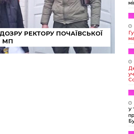
мі
ДОЗРУ РЕКТОРУ ПОЧАЇВСЬКОЇ
Гу
м
Ц МП
Де
уч
Co
У
п
Б