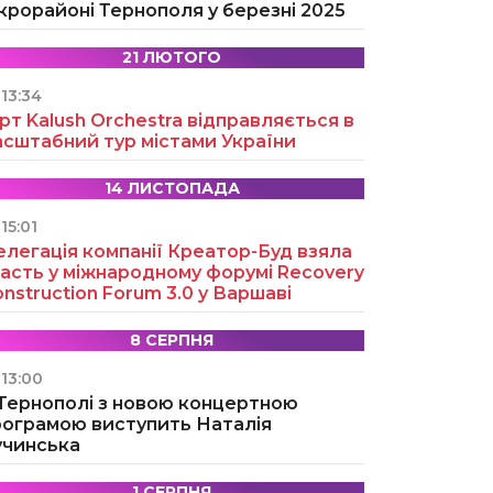
крорайоні Тернополя у березні 2025
21 ЛЮТОГО
13:34
рт Kalush Orchestra відправляється в
асштабний тур містами України
14 ЛИСТОПАДА
15:01
легація компанії Креатор-Буд взяла
асть у міжнародному форумі Recovery
nstruction Forum 3.0 у Варшаві
8 СЕРПНЯ
13:00
 Тернополі з новою концертною
рограмою виступить Наталія
учинська
1 СЕРПНЯ