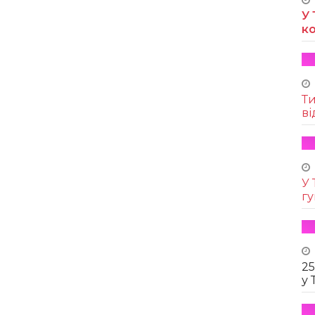
У 
к
Т
ві
У 
г
25
у 