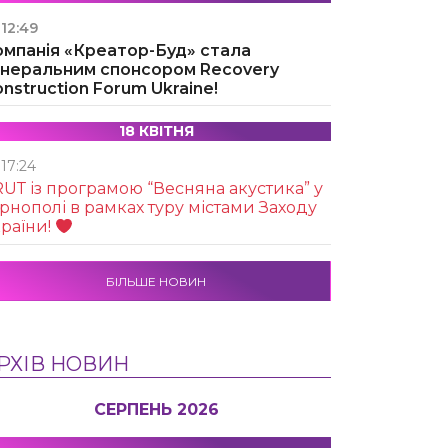
12:49
омпанія «Креатор-Буд» стала
енеральним спонсором Recovery
nstruction Forum Ukraine!
18 КВІТНЯ
17:24
UТ із програмою “Весняна акустика” у
рнополі в рамках туру містами Заходу
раїни!
БІЛЬШЕ НОВИН
РХІВ НОВИН
СЕРПЕНЬ 2026