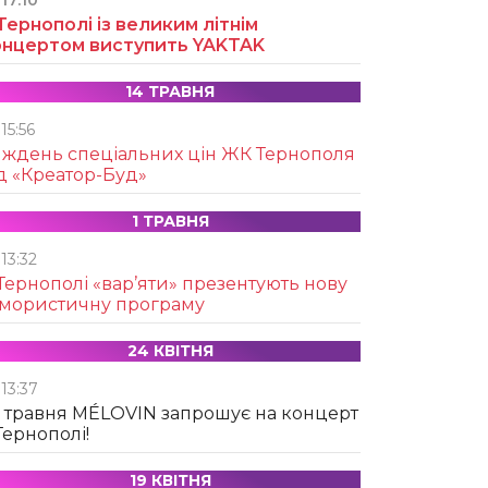
17:10
Тернополі із великим літнім
онцертом виступить YAKTAK
14 ТРАВНЯ
15:56
иждень спеціальних цін ЖК Тернополя
д «Креатор-Буд»
1 ТРАВНЯ
13:32
Тернополі «вар’яти» презентують нову
умористичну програму
24 КВІТНЯ
13:37
 травня MÉLOVIN запрошує на концерт
Тернополі!
19 КВІТНЯ