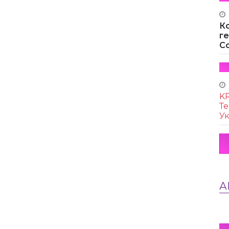
К
г
Co
KR
Те
Ук
А