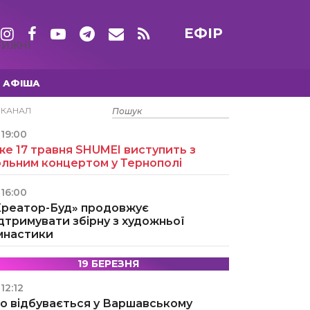
ЕФІР
ТИЖНІ
АФІША
15 ТРАВНЯ
ЕКАНАЛ
19:00
е 17 травня SHUMEI виступить з
ольним концертом у Тернополі
16:00
Креатор-Буд» продовжує
дтримувати збірну з художньої
імнастики
19 БЕРЕЗНЯ
12:12
о відбувається у Варшавському