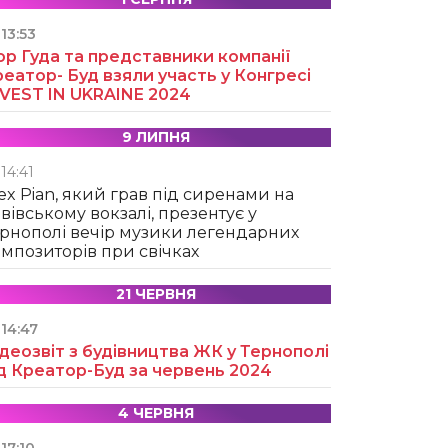
13:53
ор Гуда та представники компанії
еатор- Буд взяли участь у Конгресі
NVEST IN UKRAINE 2024
9 ЛИПНЯ
14:41
ex Pian, який грав під сиренами на
вівському вокзалі, презентує у
рнополі вечір музики легендарних
мпозиторів при свічках
21 ЧЕРВНЯ
14:47
деозвіт з будівництва ЖК у Тернополі
д Креатор-Буд за червень 2024
4 ЧЕРВНЯ