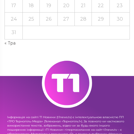
17
18
19
20
21
22
23
24
25
26
27
28
29
30
31
« Тра
Інформація на сайті Т1 Новини (t1news.tv) є інтелектуальною власністю ПП
«ТРО Тернопіль-Медіа» (Телеканал «Тернопіль1»). За повного чи часткового
використання текстів, зображень, відео чи за будь-якого іншого
поширення інформації «Т1 Новини» гіперпосилання на сайт t1news.tv – є
обов'язковим. Матеріали з позначкою «R», а також в рубриках «Новини