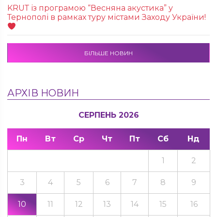
KRUТ із програмою “Весняна акустика” у
Тернополі в рамках туру містами Заходу України!
БІЛЬШЕ НОВИН
АРХІВ НОВИН
СЕРПЕНЬ 2026
Пн
Вт
Ср
Чт
Пт
Сб
Нд
1
2
3
4
5
6
7
8
9
10
11
12
13
14
15
16