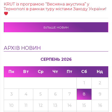
KRUТ із програмою “Весняна акустика” у
Тернополі в рамках туру містами Заходу України!
БІЛЬШЕ НОВИН
АРХІВ НОВИН
СЕРПЕНЬ 2026
Пн
Вт
Ср
Чт
Пт
Сб
Нд
1
2
3
4
5
6
7
8
9
10
11
12
13
14
15
16