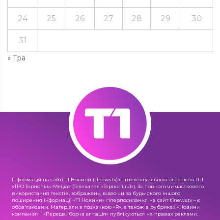
24
25
26
27
28
29
30
31
« Тра
Інформація на сайті Т1 Новини (t1news.tv) є інтелектуальною власністю ПП
«ТРО Тернопіль-Медіа» (Телеканал «Тернопіль1»). За повного чи часткового
використання текстів, зображень, відео чи за будь-якого іншого
поширення інформації «Т1 Новини» гіперпосилання на сайт t1news.tv – є
обов'язковим. Матеріали з позначкою «R», а також в рубриках «Новини
компаній» і «Передвиборча агітація» публікуються на правах реклами.