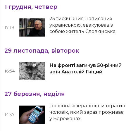
1 грудня, четвер
25 тисяч книг, написаних
українською, евакуював з
17:19
собою житель Слов’янська
29 листопада, вівторок
На фронті загинув 50-річний
16:54
воїн Анатолій Гнідий
27 березня, неділя
Грошова афера: кошти втратив
чоловік, який зараз проживає
14:37
у Бережанах