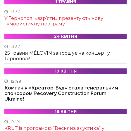
1 ТРАВНЯ
13:32
У Тернополі «вар’яти» презентують нову
гумористичну програму
24 КВІТНЯ
13:37
25 травня MÉLOVIN запрошує на концерт у
Тернополі!
19 КВІТНЯ
12:49
Компанія «Креатор-Буд» стала генеральним
спонсором Recovery Construction Forum
Ukraine!
18 КВІТНЯ
17:24
KRUТ із програмою “Весняна акустика” у